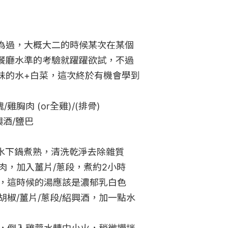
為過，大概大二的時候某次在某個
餐廳水準的考驗就躍躍欲試，不過
味的水+白菜，這次終於有機會學到
雞胸肉 (or全雞)/(排骨)

酒/鹽巴

冷水下鍋煮熟，清洗乾淨去除雜質

肉，加入薑片/蔥段，煮約2小時

脂，這時候的湯應該是濃郁乳白色

胡椒/薑片/蔥段/紹興酒，加一點水