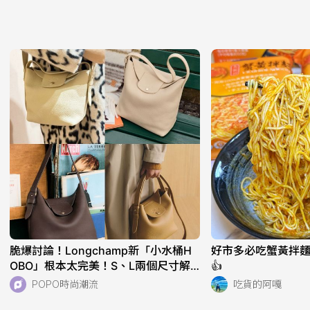
脆爆討論！Longchamp新「小水桶H
好市多必吃蟹黃拌麵
OBO」根本太完美！S、L兩個尺寸解
👍
析！快衝店上試揹！
POPO時尚潮流
吃貨的阿嘎