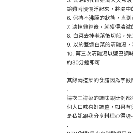
5. 去油的乳白雞湯大火煮
讓雞蓉慢慢浮起來，將湯中
6. 保持不沸騰的狀態，直到
7. 濾掉雞蓉後，就獲得清澈
8. 白菜去掉老葉後切段，先
9. 以約蓋過白菜的清雞湯，
10. 第三次清雞湯以鹽巴
約30分鐘即可

.

其餘兩道菜的食譜因為字數限
.

這次三道菜的調味跟比例都
個人口味喜好調整，如果有
是私訊跟我分享料理心得喔~
.
