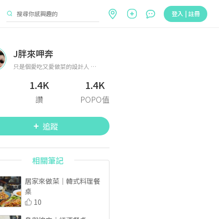
登入 | 註冊
J胖來呷奔
只是個愛吃又愛做菜的設計人 閒暇之餘分享美食，分享食譜 分享人生 🍽料理食譜方面可以追蹤 #J胖食譜 #J胖小廚房 🐷各種口袋名單食記可以追蹤 #J胖食記 #J胖在____ 📮有興趣合作邀約或是任何意見想法歡迎私訊
1.4K
1.4K
讚
POPO值
追蹤
相關筆記
居家來做菜｜韓式料理餐
桌
10