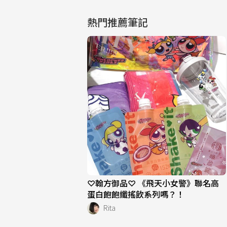
熱門推薦筆記
♡翰方御品♡ 《飛天小女警》聯名高
蛋白飽飽纖搖飲系列嗎？！
Rita