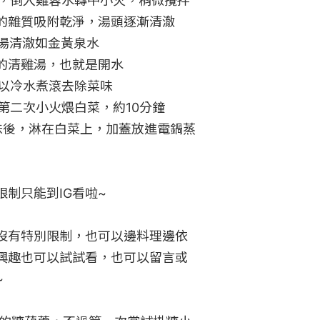
滾，倒入雞蓉水轉中小火，稍微攪拌
的雜質吸附乾淨，湯頭逐漸清澈

湯清澈如金黃泉水

的清雞湯，也就是開水

以冷水煮滾去除菜味

第二次小火煨白菜，約10分鐘

調味後，淋在白菜上，加蓋放進電鍋蒸
制只能到IG看啦~

沒有特別限制，也可以邊料理邊依
興趣也可以試試看，也可以留言或

