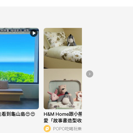
看到龜山島😍😍
H&M Home跟小熊維尼聯名了！超可
愛「故事書造型收納盒、維尼玩偶、餐
盤組」全都想帶回家！
POPO吃喝玩樂