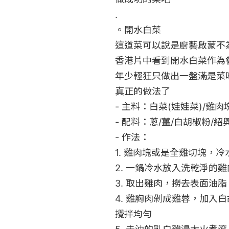
.

。開水白菜

這道菜可以說是廚藝啟蒙不
香港片中看到開水白菜作為
年少輕狂只做出一盤滿是菜
真正的做法了

- 主料：白菜(娃娃菜)/雞肉塊/
- 配料：蔥/薑/白胡椒粉/紹興
- 作法：

1. 雞肉塊或是全雞切塊，
2. 一鍋冷水放入洗乾淨的雞
3. 取出雞肉，撈去表面油
4. 雞胸肉剁成雞蓉，加入白
攪拌均勻
