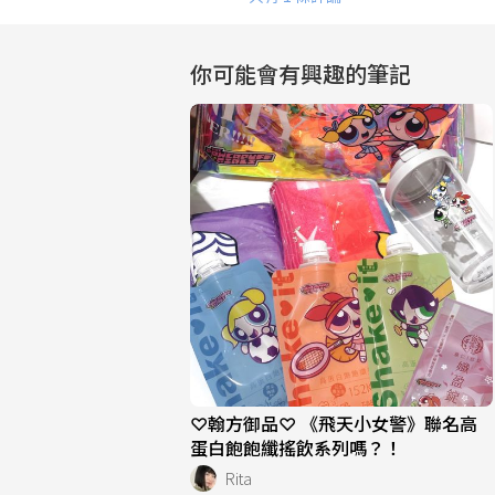
你可能會有興趣的筆記
♡翰方御品♡ 《飛天小女警》聯名高
蛋白飽飽纖搖飲系列嗎？！
Rita