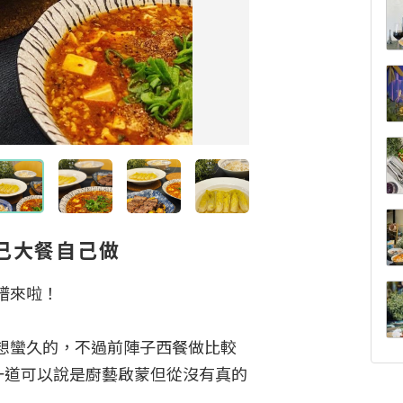
己大餐自己做
來啦！

想蠻久的，不過前陣子西餐做比較
一道可以說是廚藝啟蒙但從沒有真的