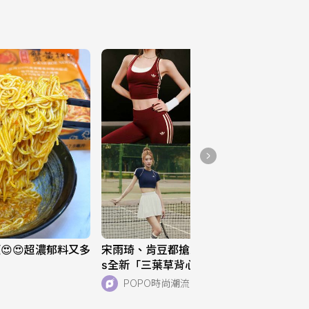
😍😍超濃郁料又多
宋雨琦、肯豆都搶穿！adidas Original
s全新「三葉草背心、運動褲」美到想
天天穿！直接當日常穿也超適合！
POPO時尚潮流