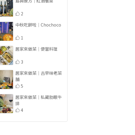
島與彼方｜紅酒餐桌
2
中秋吃餅啦｜Chochoco
1
居家來做菜｜便當料理
3
居家來做菜｜古早味老菜
脯
5
居家來做菜｜私藏肋眼牛
排
4
創造美好生活儀式｜
SAKURA
1