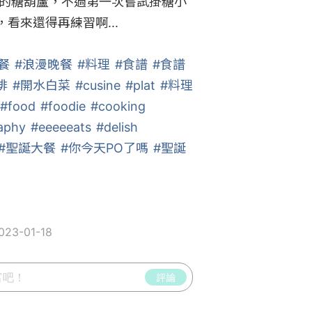
久的糖葫蘆，不過第一次嘗試掛糖小
來還得再練習啊...

餐
#浪漫晚餐
#料理
#食譜
#食譜
排
#開水白菜
#cusine
#plat
#料理
#food
#foodie
#cooking
aphy
#eeeeeats
#delish
#聖誕大餐
#你今天PO了嗎
#聖誕
23-01-18
評論