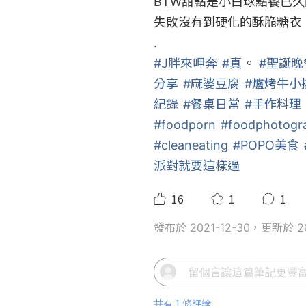
BTW甜點是小白球點餐已
失敗沒有到硬化的酥脆糖衣，看
#J胖來呷奔
#真
。 
#聖誕晚
分享
#麻婆豆腐
#爐烤牛小
紀錄
#餐桌日常
#手作料理
#foodporn
#foodphotogr
#cleaneating
#POPO美食
派對就要這樣過
16
1
1
發布於 2021-12-30，更新於 20
共有 1 條評論