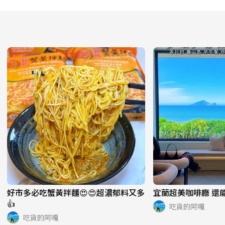
好市多必吃蟹黃拌麵😍😍超濃郁料又多
宜蘭超美咖啡廳 還能
👍
吃貨的阿嘎
吃貨的阿嘎