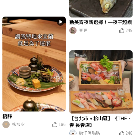
勤美宵夜新選擇！一夜干超讚
豆豆
249
梧靜
【台北市 • 松山區】《THE．
煦那皮
186
春 長春店》
糖仔呷脂肪
248