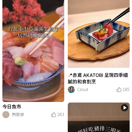
📍赤鳶 AKATOBI 呈現四季細
膩的和食割烹
Cloud
185
今日魚市
煦那皮
283