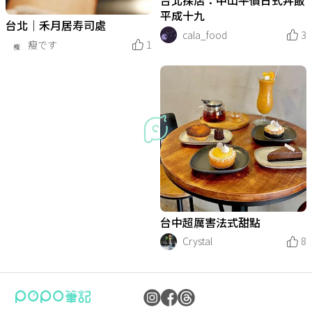
台北探店：中山平價日式丼飯
平成十九
台北｜禾月居寿司處
cala_food
3
瘦です
1
台中超厲害法式甜點
Crystal
8