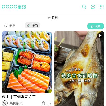
最熱
最新
收藏
日料
最熱
最新
收藏
台中｜平價壽司之王
美食獵人
177