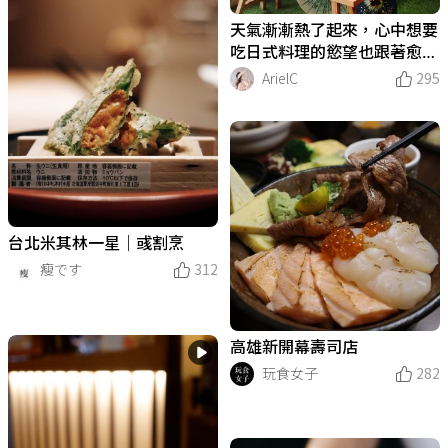
天氣漸漸熱了起來，心中想要
吃日式料理的慾望也跟著愈發
濃烈！❤️魚吞壽司❤️
ArielC
295
台北米其林一星｜彧割烹
瘦です
312
高雄新開幕壽司店
玩食女子
282