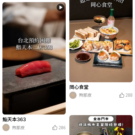
岡心食堂
煦那皮
288
鮨天本363
煦那皮
286