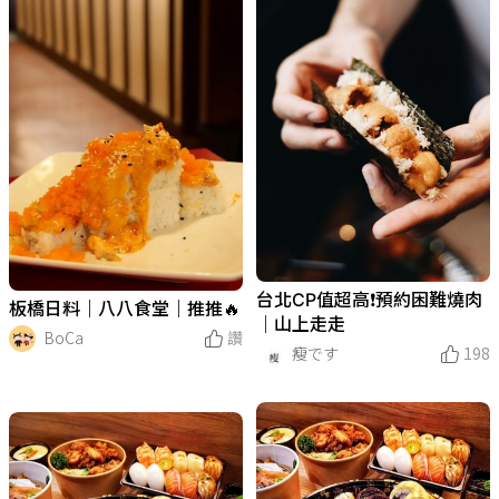
台北CP值超高❗️預約困難燒肉
板橋日料｜八八食堂｜推推🔥
｜山上走走
BoCa
讚
瘦です
198