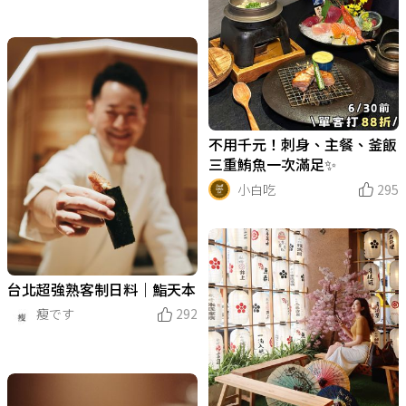
不用千元！刺身、主餐、釜飯
三重鮪魚一次滿足✨
小白吃
295
台北超強熟客制日料｜鮨天本
瘦です
292