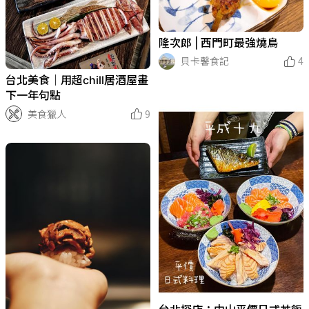
隆次郎 | 西門町最強燒鳥
貝卡馨食記
4
台北美食｜用超chill居酒屋畫
下一年句點
美食獵人
9