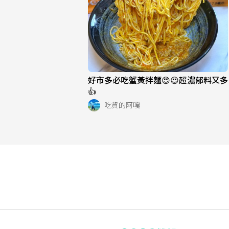
好市多必吃蟹黃拌麵😍😍超濃郁料又多
👍
吃貨的阿嘎