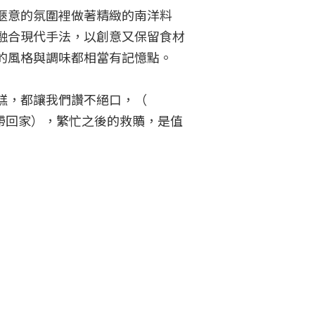
愜意的氛圍裡做著精緻的南洋料
融合現代手法，以創意又保留食材
的風格與調味都相當有記憶點。

糕，都讓我們讚不絕口，（ 
至外帶回家），繁忙之後的救贖，是值