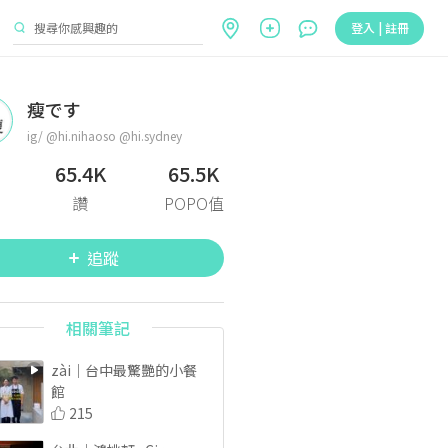
登入 | 註冊
瘦です
ig/ @hi.nihaoso @hi.sydney
65.4K
65.5K
讚
POPO值
追蹤
相關筆記
zài｜台中最驚艷的小餐
館
215