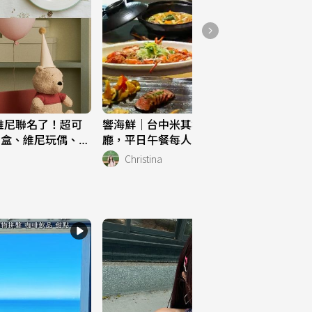
熊維尼聯名了！超可
響海鮮｜台中米其林指南連7年入選餐
納盒、維尼玩偶、餐
廳，平日午餐每人只要NT1000+10%
動
家！
Christina