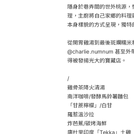
隱身於巷弄間的世外桃源，
理，主廚將自己家鄉的料理
本身樣貌的方式呈現，獨特
從開胃雞湯到最後斑斕糯米
@
charlie
.numnum 甚
得被發揚光大的寶藏店。

/

雞骨茶降火清湯

南洋咖啡/發酵馬鈴薯麵包

「甘蔗檸檬」/白甘

羅惹溫沙拉

炸芭蕉/碳烤海鮮

唐杜里印度「Tekka」土雞
