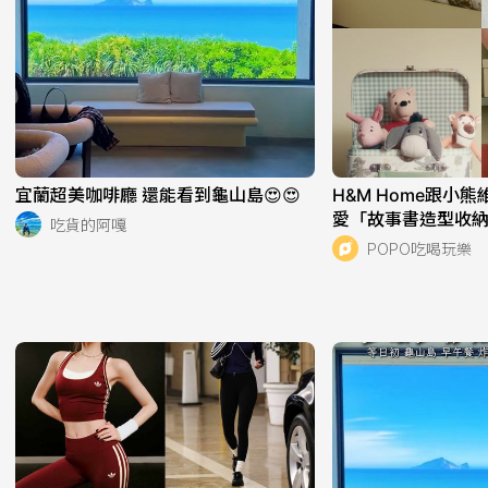
宜蘭超美咖啡廳 還能看到龜山島😍😍
H&M Home跟小
愛「故事書造型收
吃貨的阿嘎
盤組」全都想帶回
POPO吃喝玩樂