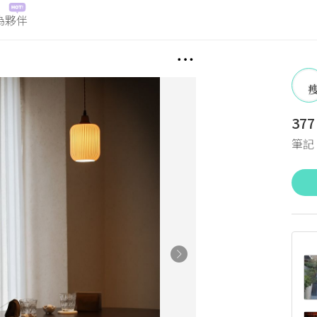
為夥伴
377
筆記