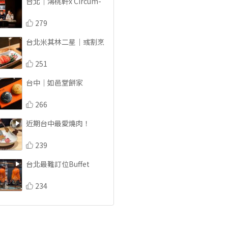
台北｜鴻桃軒x Circum- 
279
台北米其林二星｜彧割烹
251
台中｜如邑堂餅家
266
近期台中最愛燒肉！
239
台北最難訂位Buffet
234
台北｜隆次郎燒鳥.串燒
245