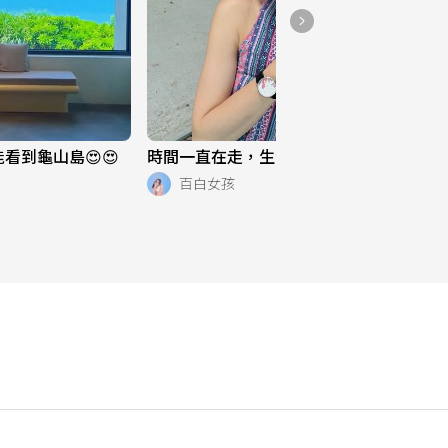
看到龜山島😍😍
時間一直在走，生活也是 ⌚️
百白女孩