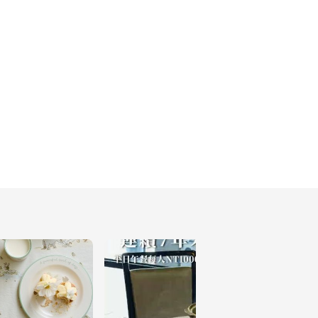
台北｜La Vie by 
Thomas Bühner 
267
台北｜貳零捌公館
279