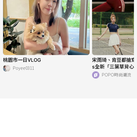
桃園市一日VLOG
宋雨琦、肯豆都搶穿！adi
s全新「三葉草背心
Poyee0311
天穿！直接當日常穿
POPO時尚潮流