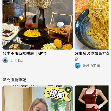
台中不限時咖啡廳｜兜宅
好市多必吃蟹黃拌麵
👍
芙芙151
吃貨的阿嘎
熱門推薦筆記