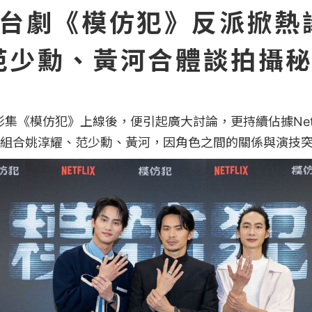
lix台劇《模仿犯》反派掀
范少勳、黃河合體談拍攝
新懸疑影集《模仿犯》上線後，便引起廣大討論，更持續佔據Net