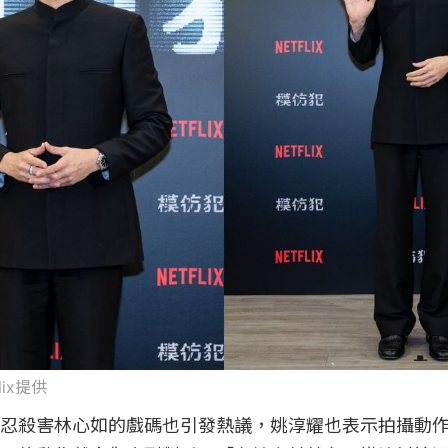
flix提供
忍殺害林心如的戲碼也引發熱議，姚淳耀也表示拍攝動