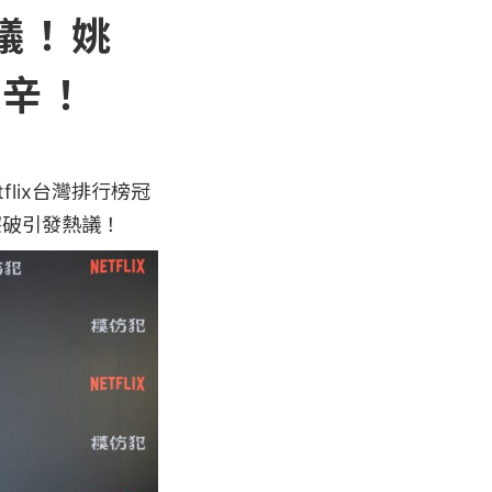
熱議！姚
秘辛！
flix台灣排行榜冠