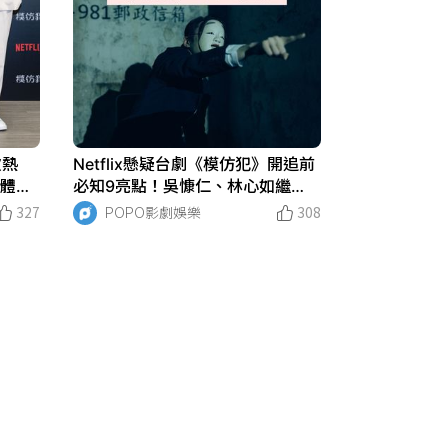
掀熱
Netflix懸疑台劇《模仿犯》開追前
合體談
必知9亮點！吳慷仁、林心如繼
《華燈》後飆戲揪兇手！
327
POPO影劇娛樂
308