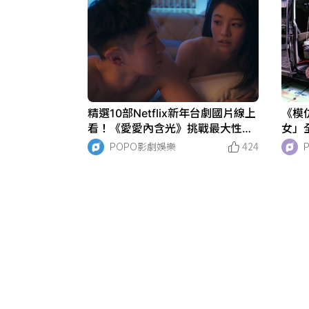
精選10部Netflix新年台劇國片線上
《模
看！《愛愛內含光》挑戰最大性愛
女」
尺度，《模仿犯》登全球前十唯一
備單
POPO影劇娛樂
424
台劇！