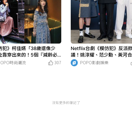
仿犯》柯佳嬿「38歲還像少
Netflix台劇《模仿犯》反派
全靠穿出來的！5個『減齡必
議！姚淳耀、范少勳、黃河
品』秒回春還超顯瘦！
拍攝秘辛！
POPO時尚潮流
307
POPO影劇娛樂
沒有更多的筆記了