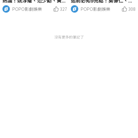
熱議！姚淳耀、范少勳、黃河
追前必知9亮點！吳慷仁、林
合體談拍攝秘辛！
心如繼《華燈》後飆戲揪兇
POPO影劇娛樂
327
POPO影劇娛樂
308
手！
沒有更多的筆記了