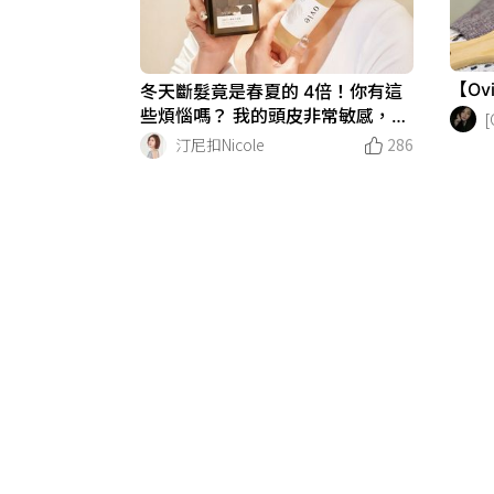
【O
冬天斷髮竟是春夏的 4倍！你有這
些煩惱嗎？ 我的頭皮非常敏感，換
[
季、熬夜、壓力大時，頭皮乾癢得
汀尼扣Nicole
286
受不了