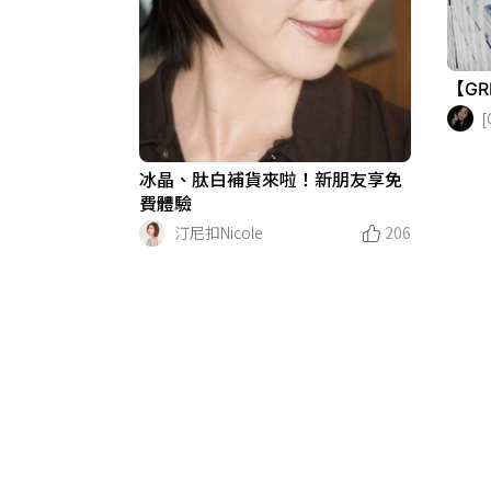
【GR
[
冰晶、肽白補貨來啦！新朋友享免
費體驗
汀尼扣Nicole
206