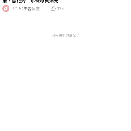
推！雪花秀「珍珠母貝爆光精
華氣墊」上市，集水潤、輕
POPO美容保養
335
透、珍珠光於一盒、仙女美肌
就靠它！
沒有更多的筆記了