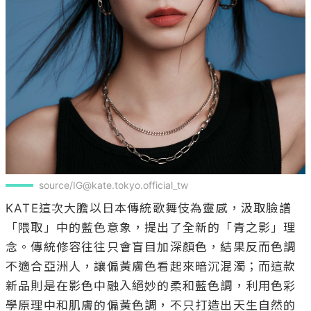
source/IG@kate.tokyo.official_tw
KATE這次大膽以日本傳統歌舞伎為靈感，汲取臉譜
「隈取」中的藍色意象，提出了全新的「青之影」理
念。傳統修容往往只會盲目加深顏色，結果反而色調
不適合亞洲人，讓偏黃膚色看起來暗沉混濁；而這款
新品則是在影色中融入絕妙的柔和藍色調，利用色彩
學原理中和肌膚的偏黃色調，不只打造出天生自然的