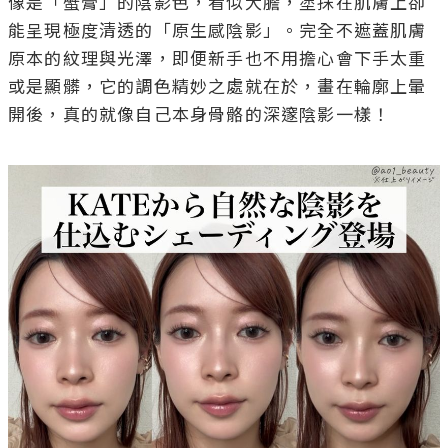
像是「蟹膏」的陰影色，看似大膽，塗抹在肌膚上卻
能呈現極度清透的「原生感陰影」。完全不遮蓋肌膚
原本的紋理與光澤，即便新手也不用擔心會下手太重
或是顯髒，它的調色精妙之處就在於，畫在輪廓上暈
開後，真的就像自己本身骨骼的深邃陰影一樣！
