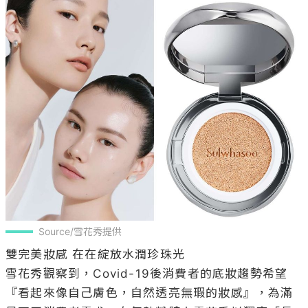
Source/雪花秀提供
雙完美妝感 在在綻放水潤珍珠光

雪花秀觀察到，Covid-19後消費者的底妝趨勢希望
『看起來像自己膚色，自然透亮無瑕的妝感』，為滿