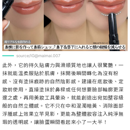
source/IG@maimai.007
此外，它的持久貼膚力與滑順質地也讓人很驚艷，一
抹就能溫柔服貼於肌膚，抹開後瞬間轉化為沒有粉
感、沒有塗抹痕跡的自然陰影感。建議在底妝後、定
妝前使用，直接塗抹於鼻樑或任何想要臉部輪廓更深
邃之處，再用美妝工具暈染，就能創造出宛如整容級
般的自然立體感。它不只在中和混濁暗黃、消除面部
浮腫感上效果立竿見影，更能為整體妝容注入純淨無
瑕的透明感，讓臉蛋瞬間看起來小了一大半！
