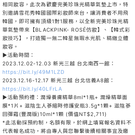
相同妝容，此次為歡慶完美珍珠光精華氣墊上市，特
別邀請雪花秀韓國國際彩妝師來台，讓消費者不用飛
韓國，即可擁有頂級1對1服務，以全新完美珍珠光精
華氣墊帶來【BLACKPINK- ROSÉ仿妝】、【韓式彩
妝技巧】，打造獨一無二韓星無瑕水光肌、精緻立體
妝容。

▶活動時間：

2023.12.02-12.03 新光三越 台北南西一館：
https://bit.ly/49M1LZD
2023.12.16-12.17 新光三越 台北信義A8館：
https://bit.ly/40LFrLA
▶活動預約禮：潤燥養膚精華8ml*1瓶+ 潤燥精華面
膜*1片+ 滋陰生人蔘縮時修護安瓶3.5g*1顆+ 滋陰蔘
回彈霜(豐潤版)10ml*1顆 (價值NT$2,711)

*此活動採預約制，名額有限，於網上填寫報名資料不
代表報名成功，將由專人與您聯繫後續相關事宜及繳