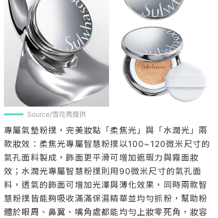
Source/雪花秀提供
專屬氣墊粉撲，完美妝點「柔焦光」與「水潤光」兩
款妝效：柔焦光專屬智慧粉撲以100~120微米尺寸的
氣孔面料製成，飾面更平滑可增加遮瑕力與霧面妝
效；水潤光專屬智慧粉撲則用90微米尺寸的氣孔面
料，透氣的飾面可增加光澤與薄化效果，同時兩款智
慧粉撲皆能夠吸收滿滿保濕精華並均勻抓粉，幫助粉
體於眼周、鼻翼、嘴角處都能均勻上妝零死角，妝容