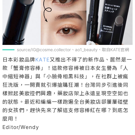
source/IG@cosme.collector、ao1_beauty、取自KATE官網
日本彩妝品牌
KATE
又推出不得了的新作品、居然是一
款「蟹膏修容棒」！這款修容棒被日本女生譽為「人
中縮短神器」與「小臉骨相黑科技」，在社群上被瘋
狂洗版，一開賣就引爆搶購狂潮！台灣同步引進後同
樣掀起美妝控們興趣，藥妝店架上永遠呈現空空如也
的狀態。最近和編編一樣跑遍全台美妝店卻屢屢碰壁
的女孩們，趕快先來了解這支修容棒紅在哪？到底怎
麼用！

Editor/Wendy
