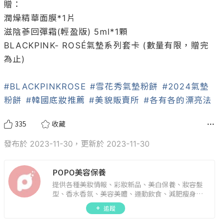
贈：

潤燥精華面膜*1片

滋陰蔘回彈霜(輕盈版) 5ml*1顆

BLACKPINK- ROSÉ氣墊系列套卡 (數量有限，贈完
為止)

#BLACKPINKROSE
#雪花秀氣墊粉餅
#2024氣墊
粉餅
#韓國底妝推薦
#美貌販賣所
#各有各的漂亮法
335
收藏
發布於 2023-11-30，更新於 2023-11-30
POPO美容保養
提供各種美妝情報、彩妝新品、美白保養、妝容髮
型、香水香氛、美容美體、運動飲食、減肥瘦身、
週年慶資訊。
追蹤