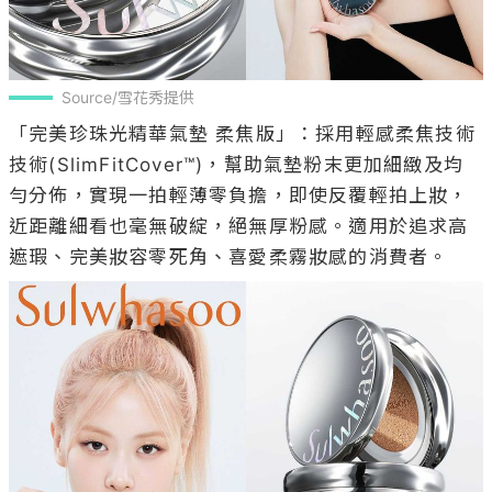
Source/雪花秀提供
「完美珍珠光精華氣墊 柔焦版」：採用輕感柔焦技術
技術(SlimFitCover™)，幫助氣墊粉末更加細緻及均
勻分佈，實現一拍輕薄零負擔，即使反覆輕拍上妝，
近距離細看也毫無破綻，絕無厚粉感。適用於追求高