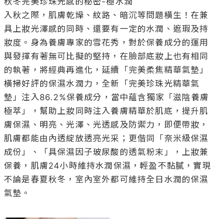
秋冬完美珍珠光感的秘密-極水潤

入秋之際，肌膚乾燥、紋路、暗沉等問題橫生！在兼
具上妝光澤感的同時、還要有一定的水潤、遮瑕及持
妝度。身為養膚專家的雪花秀，對於保養成分的運用
與發揮有著無可比擬的堅持，在臉部底妝上也有相同
的執著，將經典再進化，延續「完美柔焦精華氣墊」
橫掃好評的保濕水潤力，全新「完美珍珠光精華氣
墊」注入86.2%保養成分，當中蘊含獨家「滋陰養膚
極萃」，幫助上妝同時注入養膚精華於肌底，提升肌
膚保濕、明亮、光澤、光透感及防禦力，即便帶妝，
肌膚都能由內透綻放透亮光采；更偕同「奈米級保濕
成份」、「具保濕因子玻尿酸的透氣粉末」，上妝兼
保養，肌膚24小時維持水潤保濕，輕盈不黏膩，實現
不論是春夏秋冬，室內室外都可維持全日水潤的保濕
氣墊。 
