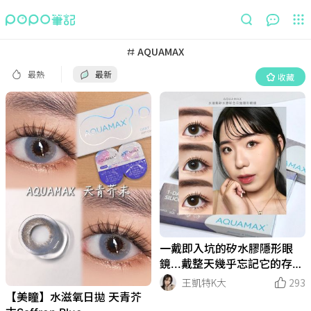
最熱
最新
收藏
AQUAMAX
最熱
最新
收藏
一戴即入坑的矽水膠隱形眼
鏡...戴整天幾乎忘記它的存在
AQUAMAX 水滋氧矽水膠彩
王凱特K大
293
色日拋隱形眼鏡
【美瞳】水滋氧日拋 天青芥