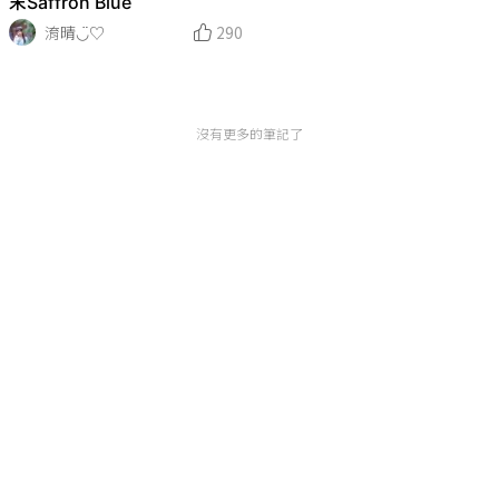
末Saffron Blue
淯晴◡̈♡
290
沒有更多的筆記了