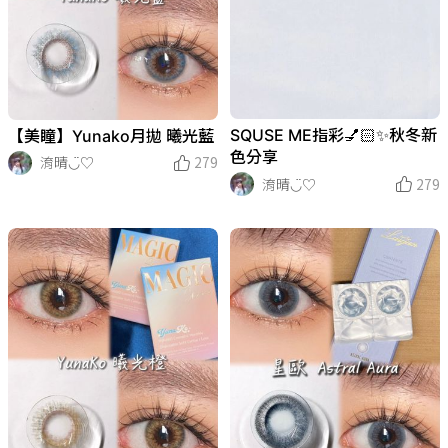
SQUSE ME指彩💅🏻✨秋冬新
【美瞳】Yunako月拋 曦光藍
色分享
淯晴◡̈♡
279
淯晴◡̈♡
279