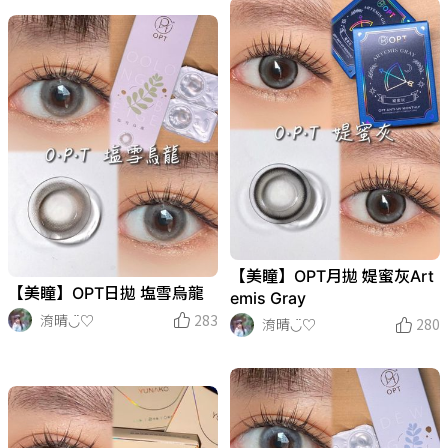
【美瞳】OPT月拋 媞蜜灰Art
【美瞳】OPT日拋 塩雪烏龍
emis Gray
淯晴◡̈♡
283
淯晴◡̈♡
280