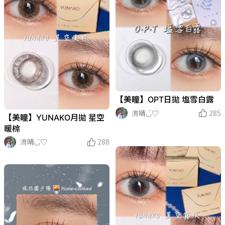
【美瞳】OPT日拋 塩雪白露
淯晴◡̈♡
285
【美瞳】YUNAKO月拋 星空
暖棕
淯晴◡̈♡
288