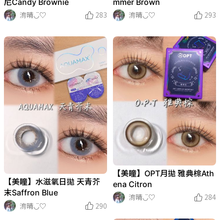
尼Candy Brownie
mmer Brown
淯晴◡̈♡
283
淯晴◡̈♡
293
【美瞳】OPT月拋 雅典棕Ath
【美瞳】水滋氧日拋 天青芥
ena Citron
末Saffron Blue
淯晴◡̈♡
284
淯晴◡̈♡
290