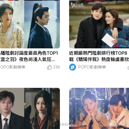
熱播陸劇討論度最高角色TOP1
近期最熱門陸劇排行榜TOP8
《雲之羽》夜色尚淺人氣狂
戰《驕陽伴我》熱度輸虞書
虞書欣第六，冠軍難超越！
毅兩作品上榜！
POPO影劇娛樂
336
POPO影劇娛樂
沒有更多的筆記了