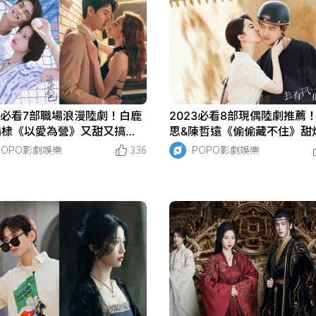
23必看7部職場浪漫陸劇！白鹿
2023必看8部現偶陸劇推薦
鶴棣《以愛為營》又甜又搞
思&陳哲遠《偷偷藏不住》甜
《我要逆風去》辦公室戀情超
《當我飛奔向你》校服到婚
POPO影劇娛樂
336
POPO影劇娛樂
！
嗑！