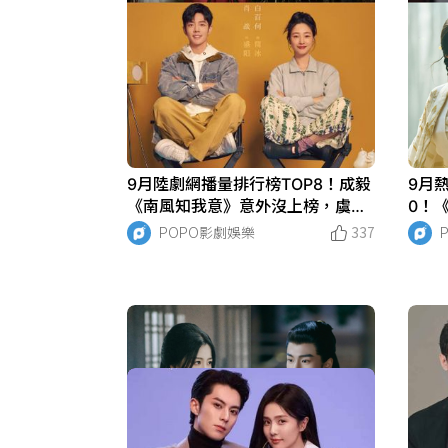
9月陸劇網播量排行榜TOP8！成毅
9月
《南風知我意》意外沒上榜，虞書
0！
欣《雲之羽》沒破十億！
飆，
POPO影劇娛樂
337