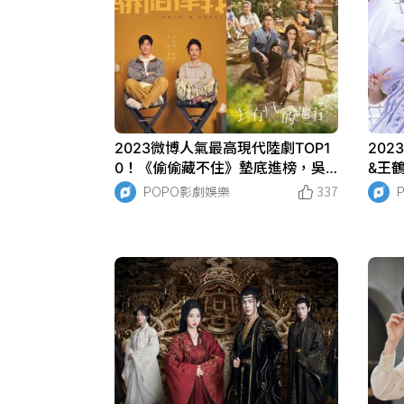
2023微博人氣最高現代陸劇TOP1
20
0！《偷偷藏不住》墊底進榜，吳
&王
磊《愛情而已》第八，冠軍口碑收
笑，
POPO影劇娛樂
337
視雙收！
刺激