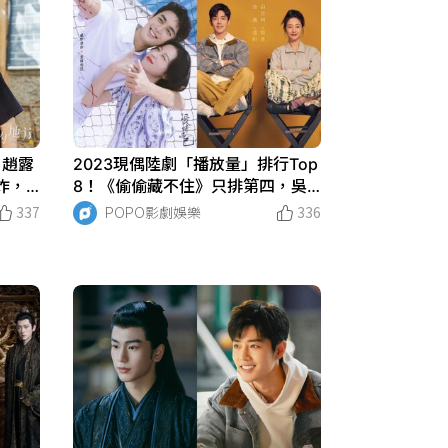
！趙露
2023現偶陸劇「播放量」排行Top
炸，
8！《偷偷藏不住》只排第四，吳
紗太好
磊《愛情而已》輸肖戰《驕陽伴
337
POPO影劇娛樂
336
我》