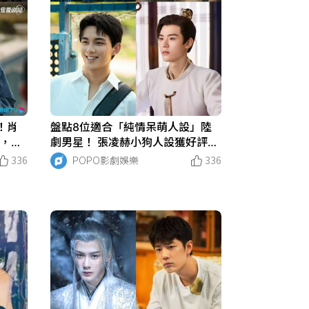
！肖
盤點8位適合「純情呆萌人設」陸
欣，成
劇男星！ 張凌赫小狗人設獲好評，
肖戰笑容治癒人心
336
POPO影劇娛樂
336