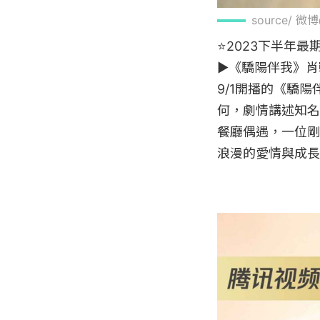
source/ 
⭐2023下半年最
▶《驕陽伴我》肖
9/1開播的《驕
何，劇情講述知名
餐廳偶遇，一位剛
浪漫的愛情與成長