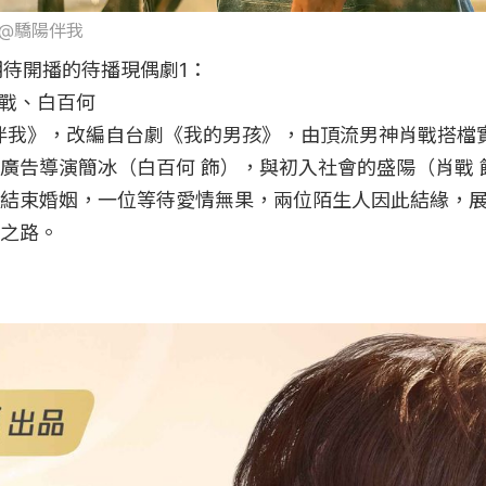
微博@驕陽伴我
期待開播的待播現偶劇1：

戰、白百何

陽伴我》，改編自台劇《我的男孩》，由頂流男神肖戰搭檔
廣告導演簡冰（白百何 飾），與初入社會的盛陽（肖戰 
結束婚姻，一位等待愛情無果，兩位陌生人因此結緣，
之路。
