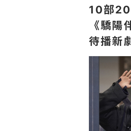
10部2
《驕陽
待播新