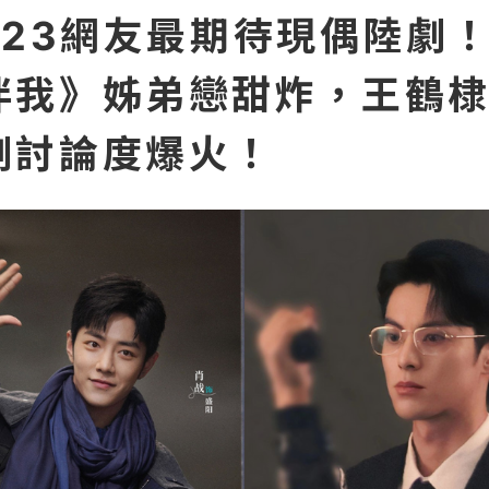
023網友最期待現偶陸劇
伴我》姊弟戀甜炸，王鶴
劇討論度爆火！