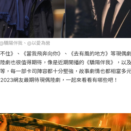
 微博@驕陽伴我、@以愛為營
不住》、《當我飛奔向你》、《去有風的地方》等現偶
陸劇也很值得期待，像是近期開播的《驕陽伴我》，以
等，每一部卡司陣容都十分堅強，故事劇情也都相當多
部2023網友最期待現偶陸劇，一起來看看有哪些吧！
