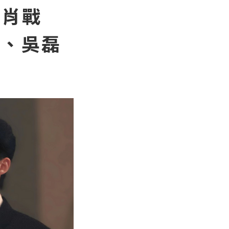
！肖戰
棣、吳磊