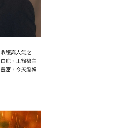
劇收穫高人氣之
及白鹿、王鶴棣主
元豐富，今天編輯