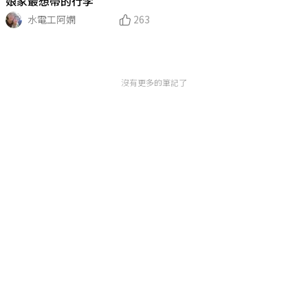
娘家最想帶的行李
水電工阿嫻
263
沒有更多的筆記了