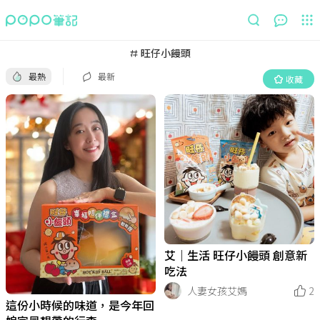
最熱
最新
收藏
旺仔小饅頭
最熱
最新
收藏
艾｜生活 旺仔小饅頭 創意新
吃法
人妻女孩艾媽
2
這份小時候的味道，是今年回