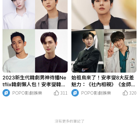
2023新生代韓劇男神待播Ne
始祖鳥來了！安孝燮8大反差
tflix韓劇懶人包！安孝燮韓版
魅力：《社內相親》《金師
《想見你》李俊昊《King Th
傅》爆紅，《想見你》韓版
POPO影劇娛樂
311
POPO影劇娛樂
320
e Land》都將上線開播
《走進你的時間》即將上線開
播！
沒有更多的筆記了