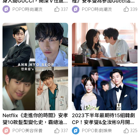
身人間GUCCI，開深Ｖ性感
裡》安孝燮為參加Gucci活動
露胸肌！寵粉愛心無限連發！
抵台！微正裝機場穿搭帥度爆
POPO時尚潮流
337
POPO時尚潮流
339
表！
Netflix《走進你的時間》安孝
2023下半年最期待15組韓劇
燮10款髮型變化史，霸總油
CP！安孝燮&全汝彬9月開
頭、韓式碎蓋頭、鍋蓋紋理
播，孔劉搭徐玄振上演19禁，
POPO美容保養
337
POPO影劇娛樂
325
燙...，完美詮釋換個髮型換張
車銀優、宋江新劇確定！