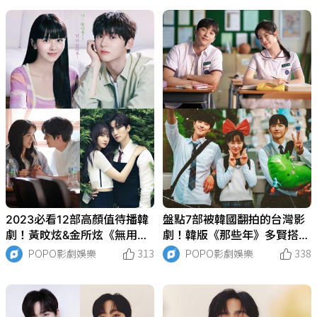
臉！
2023必看12部高顏值待播韓
盤點7部被韓國翻拍的台灣影
劇！黃旼炫&金所炫《無用的
劇！韓版《那些年》多賢搭檔
謊言》7月開播，俊昊&潤娥
振永開拍，《想見你》翻拍
POPO影劇娛樂
313
POPO影劇娛樂
338
情侶畫報太甜！
《走進你的時間裡》亞洲爆
紅！