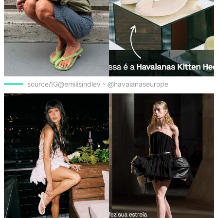
source/IG@emilisindlev、@havaianaseurope