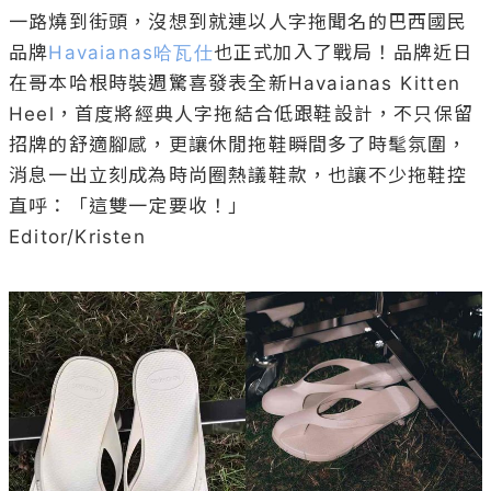
一路燒到街頭，沒想到就連以人字拖聞名的巴西國民
品牌
Havaianas哈瓦仕
也正式加入了戰局！品牌近日
在哥本哈根時裝週驚喜發表全新Havaianas Kitten 
Heel，首度將經典人字拖結合低跟鞋設計，不只保留
招牌的舒適腳感，更讓休閒拖鞋瞬間多了時髦氛圍，
消息一出立刻成為時尚圈熱議鞋款，也讓不少拖鞋控
直呼：「這雙一定要收！」

Editor/Kristen
