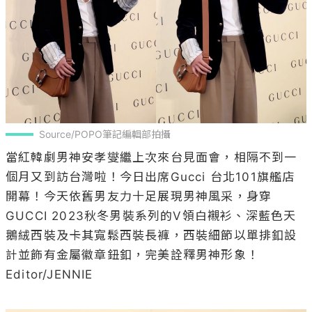
Source/POPO筆記編輯部拍攝
當紅韓劇男神安孝燮繼上次來台見面會，相隔不到一
個月又到訪台灣啦！今日出席Gucci 台北101旗艦店
開幕！今天依舊男友力十足展現男神風采，身穿
GUCCI 2023秋冬男裝系列的V領白襯衫、深藍色天
鵝絨西裝及卡其寬鬆西裝長褲，西裝細節以單排釦設
計並飾有金屬徽章鈕釦，完美詮釋男神形象！

Editor/JENNIE
