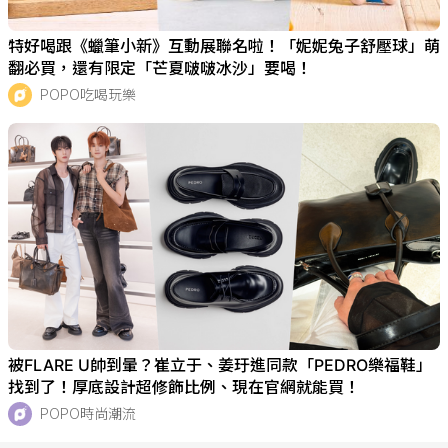
特好喝跟《蠟筆小新》互動展聯名啦！「妮妮兔子舒壓球」萌
翻必買，還有限定「芒夏啵啵冰沙」要喝！
POPO吃喝玩樂
被FLARE U帥到暈？崔立于、姜玗進同款「PEDRO樂福鞋」
找到了！厚底設計超修飾比例、現在官網就能買！
POPO時尚潮流