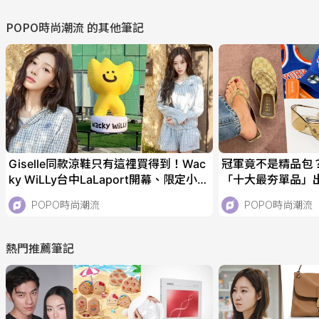
POPO時尚潮流
的其他筆記
Giselle同款涼鞋只有這裡買得到！Wac
冠軍竟不是精品包？！L
ky WiLLy台中LaLaport開幕、限定小熊
「十大最夯單品」
珍奶上衣太可愛！
跟鞋根本稱霸今年
POPO時尚潮流
POPO時尚潮流
熱門推薦筆記