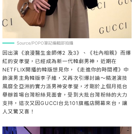
Source/POPO筆記編輯部拍攝
因出演《浪漫醫生金師傅2 及3》、《社內相親》而爆
紅的安孝燮，已經成為新一代韓劇男神，近期在
NETFLIX開播的韓版想見你，《走進你的時間裡》中
飾演男主角韓版李子維，又再次引爆討論～精湛演技
風靡全亞洲的實力派男神安孝燮，才剛於上個月抵台
舉辦首場台灣粉絲見面會，受到大批台灣粉絲的大力
支持，這次又因GUCCI台北101旗艦店開幕來台，讓
人又驚又喜！
