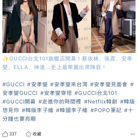
✨GUCCI台北101旗艦店開幕！蔡依林、張震、安孝
燮、ELLA、坤達...史上最華麗出席陣容！
#GUCCI
#安孝燮
#安孝燮來台灣
#安孝燮見面會
#
安孝燮GUCCI
#安孝燮穿搭
#GUCCI台北101
#GUCCI開幕
#走進你的時間裡
#Netflix韓劇
#韓版
想見你
#韓版李子維
#韓國李子維
#POPO筆記
#十
分鐘也要亮眼
337
收藏