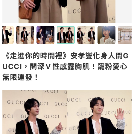
《走進你的時間裡》安孝燮化身人間G
UCCI，開深Ｖ性感露胸肌！寵粉愛心
無限連發！