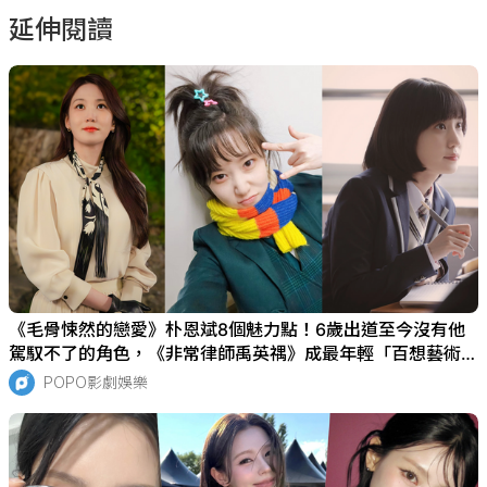
延伸閱讀
《毛骨悚然的戀愛》朴恩斌8個魅力點！6歲出道至今沒有他
駕馭不了的角色，《非常律師禹英禑》成最年輕「百想藝術大
賞獎」得主！
POPO影劇娛樂