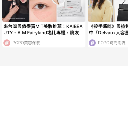
來台灣最值得買MIT美妝推薦！KAIBEA
《殺手媽咪》最搶
UTY、A.M Fairyland堪比專櫃，脆友激
中「Delvaux大
推AKIMIA微電流面膜！
私下也是品牌鐵粉
POPO美容保養
POPO時尚潮流