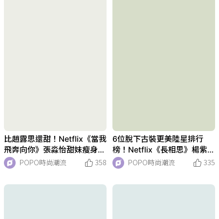
比趙露思還甜！Netflix《當我
6位脫下古裝更美陸星排行
飛奔向你》張淼怡甜妹瘦身穿
榜！Netflix《長相思》楊紫、
搭密技！周翊然、王鶴棣都被
《安樂傳》迪麗熱巴、趙露
POPO時尚潮流
358
POPO時尚潮流
335
收服！
思...第一名美到認不出！