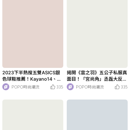
2023下半熱搜五雙ASICS銀
揭開《雲之羽》五公子私服真
色球鞋推薦！Kayano14、GE
面目！「宮尚角」丞磊大反
L1130，這款是JJJJound平
差、「宮子羽」張凌赫手臂肌
POPO時尚潮流
335
POPO時尚潮流
335
替
肉太絕，月公子超禁慾