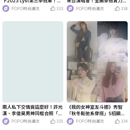
下2023 Lyst第三季冠軍！精
來台演唱會！全團穿搭實力都
選5樣必買單品，張員瑛同款
超堅強、四人四色私服一次公
POPO時尚潮流
333
POPO時尚潮流
338
包賣到斷貨！
開！
兩人私下交情竟這麼好！許光
《我的女神室友斗娜》秀智
漢、李俊昊男神同框合照「襯
「秋冬鬆弛系穿搭」5招顯瘦
衫造型」超性感！
密技！短版針織顯腿長、飛行
POPO時尚潮流
335
POPO時尚潮流
334
帽臉直接小一半！