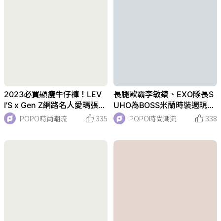
2023必買顯瘦牛仔褲！LEV
長腿歐霸李敏鎬、EXO隊長S
I'S x Gen Z網路名人愛瑪張伯
UHO為BOSS米蘭時裝週現身
倫「501、針織背心」打造Y2
機場，穿搭帥出新高度！
POPO時尚潮流
335
POPO時尚潮流
338
K穿搭！