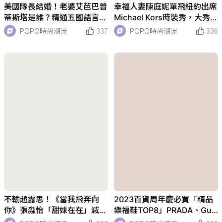
美國隊長結婚！老婆艾芭巴普
幸福人妻陳庭妮單飛紐約出席
蒂斯塔是誰？精通五國語言，
Michael Kors時裝秀，大秀逆
天使臉蛋芭比身材，本人竟不
天長腿、川字肌！
POPO時尚潮流
337
POPO時尚潮流
336
到160公分？！
不輸趙露思！《當我飛奔向
2023百貨周年慶必買「精品
你》張淼怡「甜妹在在」減齡
樂福鞋TOP8」PRADA、Guc
穿搭5公式，Y2K、T恤這樣
ci、CELINE...張員瑛同款也