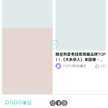
Netflix《無用的謊言》金所
韓星熱愛老錢風寶藏品牌TOP
泫、秀智...同款洋裝都來自
1！《犬系戀人》車銀優、潤
「這個」寶藏品牌！仙女碎花
娥、 Red Velvet瑟琪私下默
POPO時尚潮流
338
POPO時尚潮流
333
洋裝必買！
默狂穿！
韓韶禧CHARLES&KEITH最
adidas samba勁敵「PUMA
韓星最愛穿的寶藏品牌公開！
Netflix《當我飛奔向你》男主
2023下半球鞋必買這雙！ASI
2023必買球鞋再+1！PUMA
2023上半入門精品包熱賣排
Disney+《Moving異能》韓
95後陸劇女神虞書欣一揹就
盤點10位陸劇最愛女主角「私
BLACKPINK Jisoo安普賢傳
李俊昊無懼颱風抵達台灣！現
參加婚禮怎麼穿？洋裝、小香
2023平價網拍蝦皮店家推薦T
女生白T恤七大顯瘦穿搭法！
2023入門款奶茶色精品包推
《偷偷藏不住》陳哲遠趙露思
《安娜》秀智「好人緣又顯
《偷偷藏不住》趙露思『減齡
想看電影！《Barbie芭比》瑪
《絕世網紅》爆紅女二李清娥
BOSS X 小王子LE PETIT PRI
精品包千元無痛收！8款小資
一直在看包！《偷偷藏不住》
新聯名！澎澎心臟包、馬汀厚
德訓鞋」開賣！品牌大使 NC
《王之國》李俊昊、秀智、辛
周翊然「校草高冷私服」簡直
CS全球爆搶「銀色老爹鞋GT
x 中指貓聯名「軟綿厚底貓咪
行TOP7！趙露思同款LOEW
孝周IG私服４個「瘦身穿搭技
登熱搜「編織小愛心包」台灣
服穿搭神好看」趙露思、長相
已分手！連私服都超配的夢幻
場700名粉絲擠爆機場～總裁
風…陸劇女神趙露思、王楚
op5！品質好買衣服先逛這幾
Jennie、雪炫這樣穿出芭比
薦TOP7！《我的人間煙火》
CP揹情侶包！這款GUCCI老
瘦」穿搭4大公式！西裝外
顯瘦穿搭』4大公式！洋裝、
格羅比宣傳造型『100%神還
『超反差私服』根本球鞋穿搭
NCE 80周年系列『星空T
入門系微精品包COACH、金
趙露思「桑稚同款」精品包T