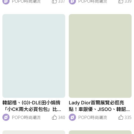
POPO時尚潮流
337
POPO時尚潮流
339
穿超好看
入榜！
韓韶禧、(G)I-DLE田小娟揹
Lady Dior首爾展覽必逛亮
「小CK兩大必買包包」比
點！車銀優、JISOO、韓韶
美！微笑包、小方包千元價必
禧、Haerin合體出席！顏值創
POPO時尚潮流
340
POPO時尚潮流
335
買！
下宇宙新高！