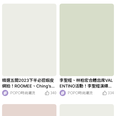
精選五間2023下半必逛蝦皮
李聖經、林柏宏合體出席VAL
網拍！ROOMEE、Ching's韓
ENTINO活動！李聖經演繹BL
系風格，秋天衣服買起來！
ACK TIE造型大露妖精美腿！
POPO時尚潮流
340
POPO時尚潮流
334