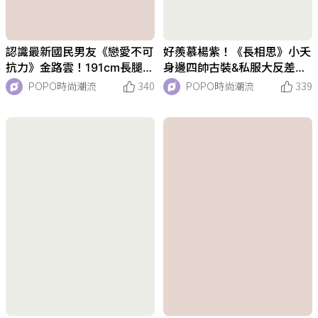
認識最新國民男友《戀愛不可
好羨慕楊紫！《長相思》小夭
抗力》金路雲！191cm長腿私
身邊四帥古裝&私服大反差！
服超迷人，還客串韓版想見你
「相柳」檀健次、「塗山璟」
POPO時尚潮流
340
POPO時尚潮流
339
鄧為帥到秒圈粉！