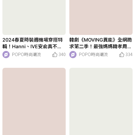
2024春夏時裝週機場穿搭特
韓劇《MOVING異能》全網跪
輯！Hanni、IVE安俞真不科
求第二季！最強媽媽韓孝周
學美腿，全智賢41歲驚人凍
「本人原來這麼美」逆齡瘦身
POPO時尚潮流
340
POPO時尚潮流
334
齡！
秘訣曝！