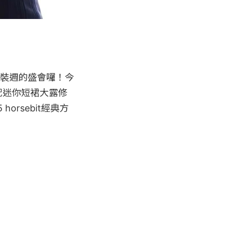
夏時裝週的盛會囉！今
配迷你短裙大露修
orsebit經典方