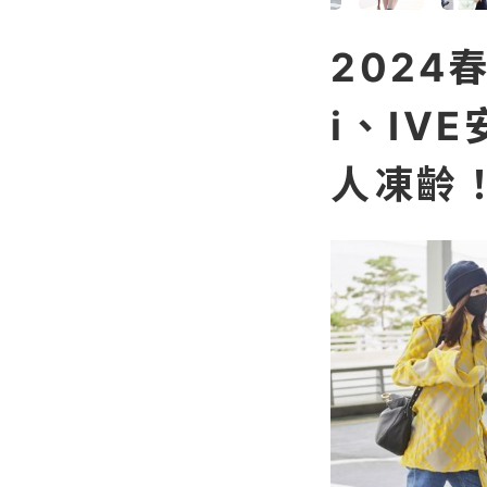
2024
i、IV
人凍齡