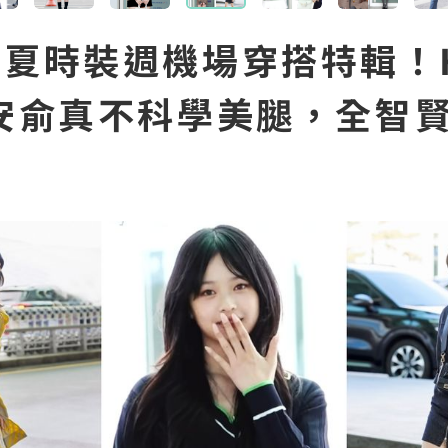
春夏時裝週機場穿搭特輯！H
E安俞真不科學美腿，全智賢
！