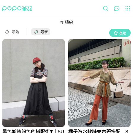
最熱
最新
收藏
繽紛
最熱
最新
收藏
橘子汽水軟糖🧡古著搭配｜S
黑色尬繽紛色的搭配術❣️｜SU