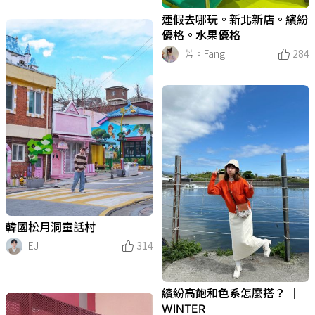
連假去哪玩。新北新店。繽紛
優格。水果優格
芳。Fang
284
韓國松月洞童話村
EJ
314
繽紛高飽和色系怎麼搭？ ｜
WINTER