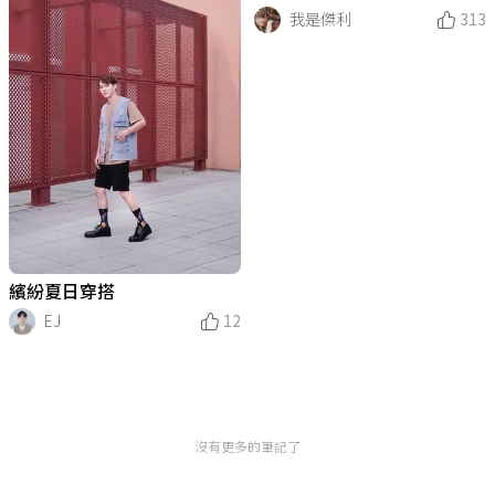
我是傑利
313
繽紛夏日穿搭
EJ
12
沒有更多的筆記了