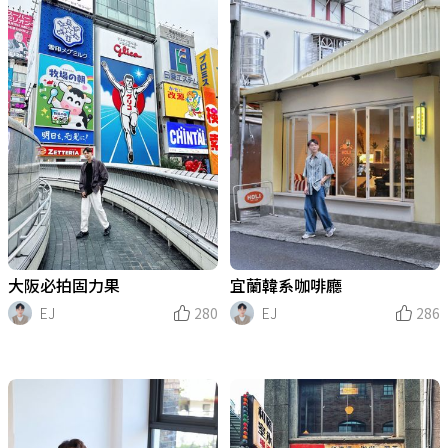
大阪必拍固力果
宜蘭韓系咖啡廳
EJ
280
EJ
286