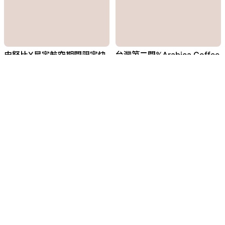
史努比X星宇航空期間限定快
台灣第二間%Arabica Coffee
閃
EJ
280
EJ
278