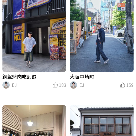
銅盤烤肉吃到飽
大阪中崎町
EJ
183
EJ
159