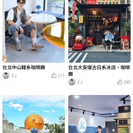
台北中山韓系咖啡廳
台北大安復古日系冰店、咖啡
廳
EJ
277
EJ
288