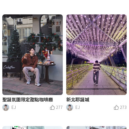
聖誕氛圍限定甜點咖啡廳
新北耶誕城
EJ
277
EJ
273