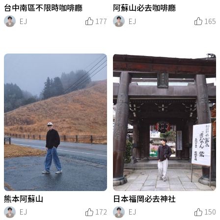
台中南區不限時咖啡廳
阿蘇山必去咖啡廳
EJ
177
EJ
165
熊本阿蘇山
日本福岡必去神社
EJ
172
EJ
150