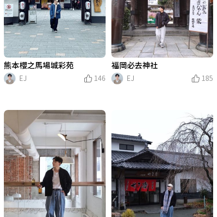
熊本櫻之馬場城彩苑
福岡必去神社
EJ
146
EJ
185