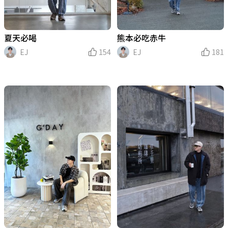
夏天必喝
熊本必吃赤牛
EJ
154
EJ
181