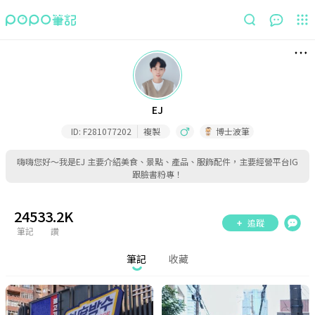
筆記
收藏
EJ
ID:
F281077202
複製
博士波筆
嗨嗨您好～我是EJ 主要介紹美食、景點、產品、服飾配件，主要經營平台IG
跟臉書粉專！
IG帳號：chieh_ej_____
喜歡的可以追蹤唷❤️❤️
245
33.2K
追蹤
筆記
讚
筆記
收藏