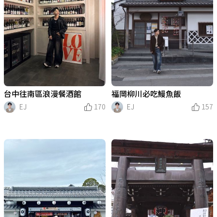
台中往南區浪漫餐酒館
福岡柳川必吃鰻魚飯
EJ
170
EJ
157