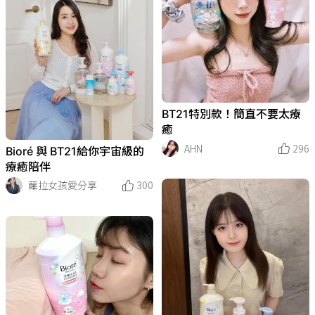
BT21特別款！簡直不要太療
癒
AHN
296
Bioré 與 BT21給你宇宙級的
療癒陪伴
蘿拉女孩愛分享
300