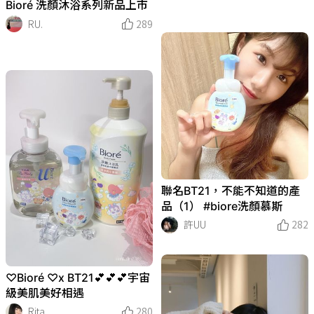
Bioré 洗顏沐浴系列新品上市
RU.
289
聯名BT21，不能不知道的產
品（1） #biore洗顏慕斯
許UU
282
♡Bioré ♡x BT21💕💕💕宇宙
級美肌美好相遇
Rita
280