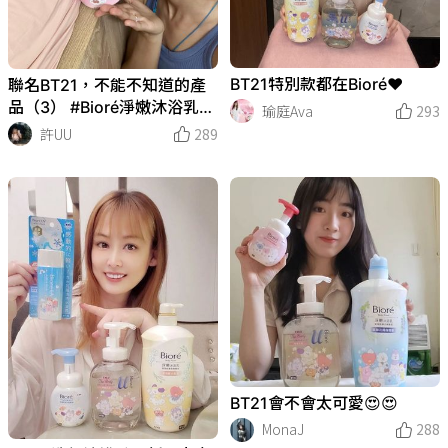
BT21特別款都在Bioré❤️
聯名BT21，不能不知道的產
品（3） #Bioré淨嫩沐浴乳系
瑜庭Ava
293
列
許UU
289
BT21會不會太可愛😍😍
MonaJ
288