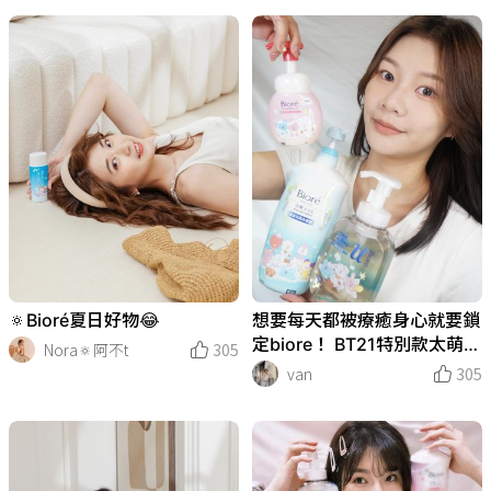
🔅Bioré夏日好物😂
想要每天都被療癒身心就要鎖
定biore！ BT21特別款太萌啦
Nora🔅阿不t
305
❤️❤️ 全系列總共4個產品今天
van
305
我來開箱！