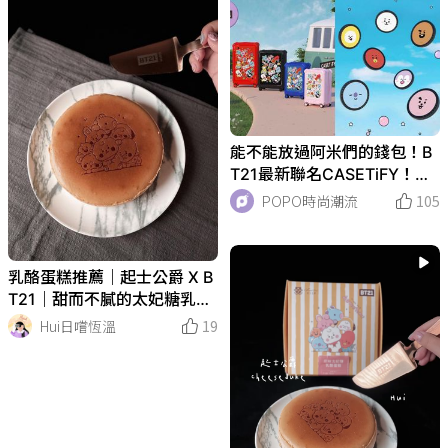
能不能放過阿米們的錢包！B
T21最新聯名CASETiFY！這
次手機殼可以寫上姓名＋本
POPO時尚潮流
105
命！居然還推出行李箱！
乳酪蛋糕推薦｜起士公爵 X B
T21｜甜而不膩的太妃糖乳酪
蛋
Hui日嚐恆溫
19