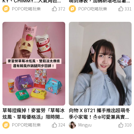
KY、CHIMMY...人氣角色大
萌到爆表，加碼新增地瓜薯、
集合、快約吃壽司啦！
蜂蜜奶茶...真的超划算！
POPO吃喝玩樂
372
POPO吃喝玩樂
331
草莓控瘋掉！麥當勞「草莓冰
向物 X BT21 攜手推出超萌冬
炫風、草莓優格派」限時開
季小家電！☃️❄️可愛兼具實用
賣！還有超萌BT21與韓風炸
燈光毛球修剪器
POPO吃喝玩樂
324
Mingyu
310
鷄同步華麗回歸！