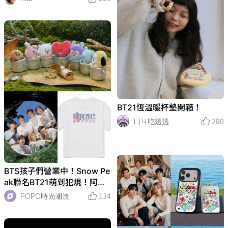
BT21恆溫暖杯墊開箱！
ㄩㄐ吃透透
280
BTS孩子們營業中！Snow Pe
ak聯名BT21萌到犯規！阿米
狂問「絨毛鑰匙圈」先結帳再
POPO時尚潮流
134
說！