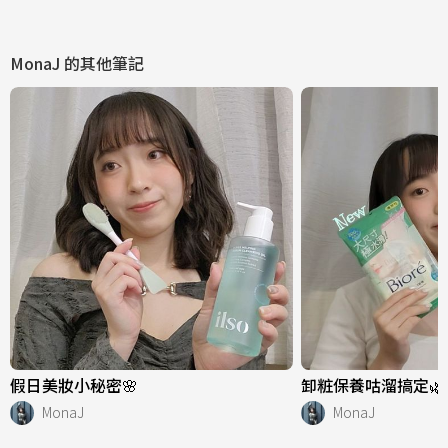
MonaJ
的其他筆記
假日美妝小秘密🌸
卸粧保養咕溜搞定🌿
MonaJ
MonaJ