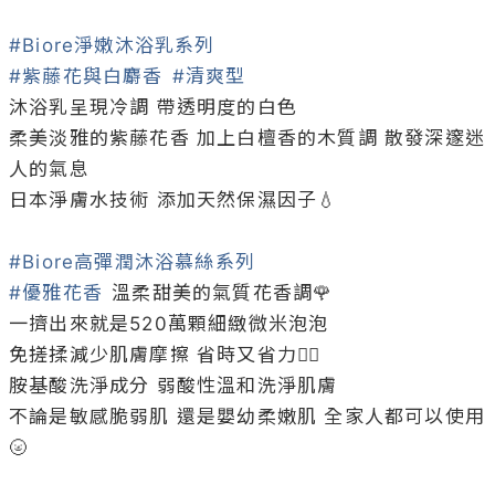
#Biore淨嫩沐浴乳系列
#紫藤花與白麝香
#清爽型
沐浴乳呈現冷調 帶透明度的白色

柔美淡雅的紫藤花香 加上白檀香的木質調 散發深邃迷
人的氣息

日本淨膚水技術 添加天然保濕因子💧

#Biore高彈潤沐浴慕絲系列
#優雅花香
 溫柔甜美的氣質花香調🌹

一擠出來就是520萬顆細緻微米泡泡

免搓揉減少肌膚摩擦 省時又省力👌🏻

胺基酸洗淨成分 弱酸性溫和洗淨肌膚 

不論是敏感脆弱肌 還是嬰幼柔嫩肌 全家人都可以使用
🌝
