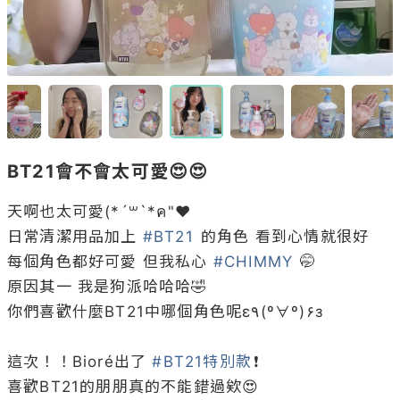
BT21會不會太可愛😍😍
天啊也太可愛(*´꒳`*ค"❤︎

日常清潔用品加上 
#BT21
 的角色 看到心情就很好

每個角色都好可愛 但我私心 
#CHIMMY
 🤭

原因其一 我是狗派哈哈哈🤣

你們喜歡什麼BT21中哪個角色呢ε٩(º∀º)۶з

這次！！Bioré出了 
#BT21特別款
❗️

喜歡BT21的朋朋真的不能錯過欸😍
