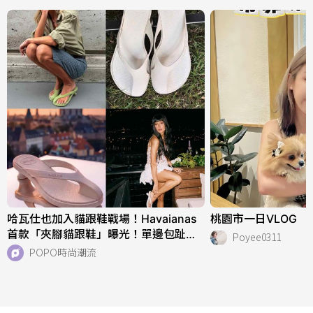
哈瓦仕也加入貓跟鞋戰場！Havaianas
桃園市一日VLOG
首款「夾腳貓跟鞋」曝光！單邊包趾超
Poyee0311
好看、一亮相就爆紅！
POPO時尚潮流