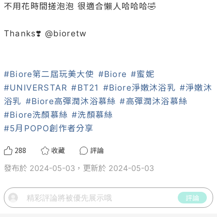
不用花時間搓泡泡 很適合懶人哈哈哈🤣

Thanks❣️ @
bioretw
#Biore第二屆玩美大使
#Biore
#蜜妮
#UNIVERSTAR
#BT21
#Biore淨嫩沐浴乳
#淨嫩沐
浴乳
#Biore高彈潤沐浴慕絲
#高彈潤沐浴慕絲
#Biore洗顏慕絲
#洗顏慕絲
#5月POPO創作者分享
288
收藏
評論
發布於 2024-05-03，更新於 2024-05-03
評論