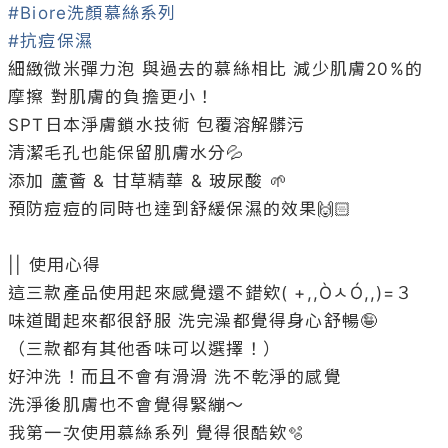
#Biore洗顏慕絲系列
#抗痘保濕
細緻微米彈力泡 與過去的慕絲相比 減少肌膚20%的
摩擦 對肌膚的負擔更小！

SPT日本淨膚鎖水技術 包覆溶解髒污

清潔毛孔也能保留肌膚水分💦

添加 蘆薈 & 甘草精華 & 玻尿酸 🌱

預防痘痘的同時也達到舒緩保濕的效果🙌🏻

|| 使用心得

這三款產品使用起來感覺還不錯欸( +,,ÒㅅÓ,,)=３

味道聞起來都很舒服 洗完澡都覺得身心舒暢🤪

（三款都有其他香味可以選擇！）

好沖洗！而且不會有滑滑 洗不乾淨的感覺

洗淨後肌膚也不會覺得緊繃～

我第一次使用慕絲系列 覺得很酷欸🫧
