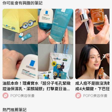
你可能會有興趣的筆記
油肌本命！理膚寶水「超分子毛孔緊緻
成人痘不是臉沒洗乾
控油保濕乳、潔顏凝膠」打擊夏日油痘
成4大關鍵，下巴狂
危機，跨界聯名《小小兵與大怪獸》超
中，SISLEY植物
POPO美容保養
POPO美容保養
萌周邊快來收藏！
次搞定痘肌！
熱門推薦筆記