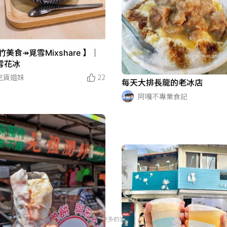
竹美食↠覓雪Mixshare 】｜
雪花冰
吃貨姐妹
22
每天大排長龍的老冰店
阿嘎不專業食記
沒有更多的筆記了