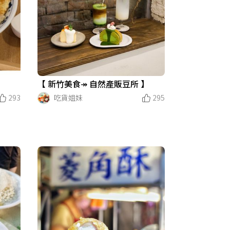
【 新竹美食↠ 自然產販豆所 】
293
吃貨姐妹
295