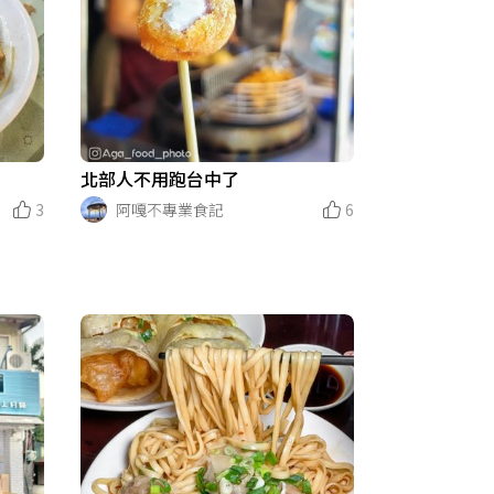
北部人不用跑台中了
3
阿嘎不專業食記
6