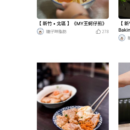
【 新竹 • 北區 】《MY王蚵仔煎》
【 新
Baki
糖仔呷脂肪
278