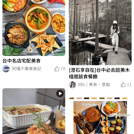
台中名店宅配美食
阿嘎不專業食記
19
[澄石享自在]台中必去超美木
棧道蔬食餐廳
MIA｜美食·景點
11