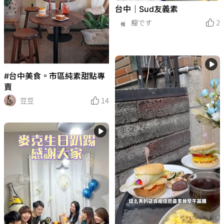
台中｜Sud友義素
瘦です
2
#台中美食。市區純素甜點專
賣
豆豆
14