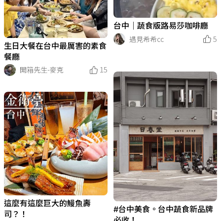
台中｜蔬食版路易莎咖啡廳
遇見希希cc
5
生日大餐在台中最厲害的素食
餐廳
開箱先生-麥克
15
這麼有這麼巨大的鰻魚壽
#台中美食。台中蔬食新品牌
司？！
必收！