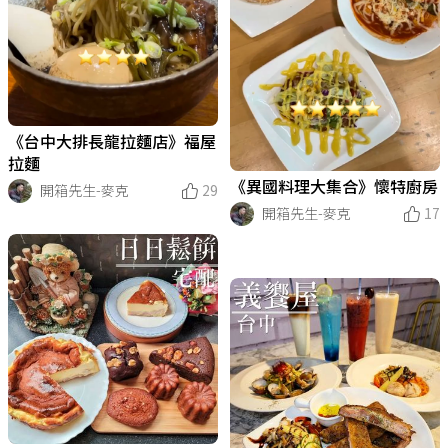
《台中大排長龍拉麵店》福屋
拉麵
《異國料理大集合》懷特廚房
開箱先生-麥克
29
開箱先生-麥克
17