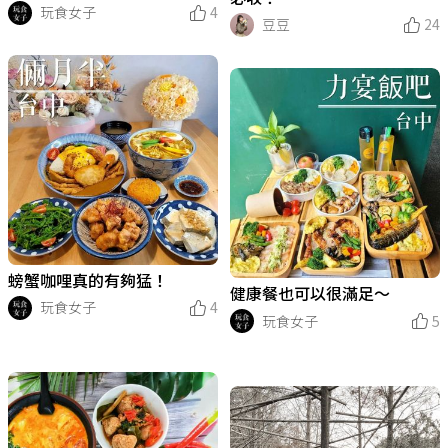
玩食女子
4
豆豆
24
螃蟹咖哩真的有夠猛！
健康餐也可以很滿足～
玩食女子
4
玩食女子
5