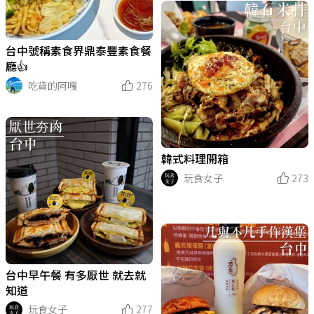
台中號稱素食界鼎泰豐素食餐
廳👍
吃貨的阿嘎
276
韓式料理開箱
玩食女子
273
台中早午餐 有多厭世 就去就
知道
玩食女子
277