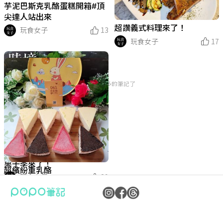
芋泥巴斯克乳酪蛋糕開箱#頂
尖達人站出來
超讚義式料理來了！
玩食女子
13
玩食女子
17
沒有更多的筆記了
栗子季來了！
超繽紛重乳酪
玩食女子
29
玩食女子
13
公司：卜卜文化傳媒股份有限公司
隱私權保護政策
統編：90476060
資訊內容管理規範