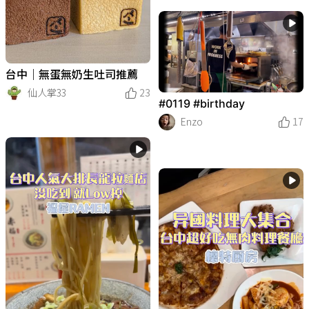
台中｜無蛋無奶生吐司推薦
仙人掌33
23
#0119 #birthday
Enzo
17