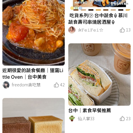
⁡ 吃貨系列㋡ 台中蔬食🏮慕川
蔬食壽司串燒居酒屋🏮
✰𝙵𝚎𝚒𝙵𝚎𝚒☆
13
近期很愛的蔬食餐廳｜狸窩Li
ttle Oven｜台中美食
freedom貪吃慧
42
台中｜素食早餐推薦
仙人掌33
23