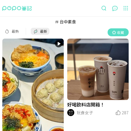
最熱
最新
收藏
台中素食
最熱
最新
收藏
好喝飲料店開箱！
玩食女子
287