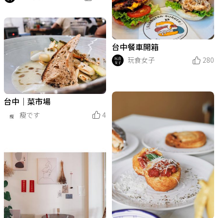
台中餐車開箱
玩食女子
280
台中｜菜市場
瘦です
4