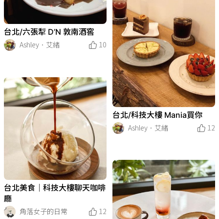
台北/六張犁 D’N 敦南酒窖
Ashley．艾緒
10
台北/科技大樓 Mania買你
Ashley．艾緒
12
台北美食｜科技大樓聊天咖啡
廳
角落女子的日常
12