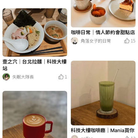
咖啡日常｜情人節約會甜點店
角落女子的日常
15
壹之穴｜台北拉麵｜科技大樓
站
失眠大隊長
1
科技大樓咖啡廳｜Mania買你