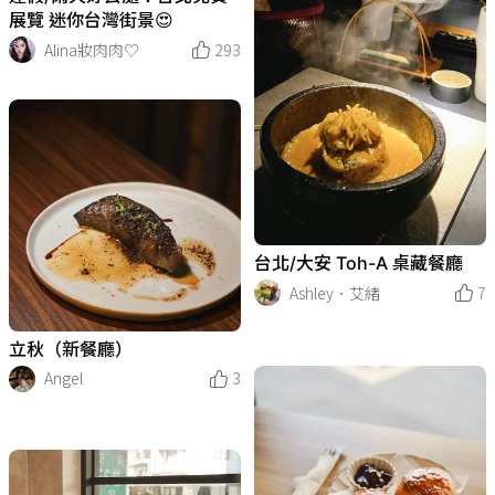
展覽 迷你台灣街景😍
Alina妝肉肉♡
293
台北/大安 Toh-A 桌藏餐廳
Ashley．艾緒
7
立秋（新餐廳）
Angel
3