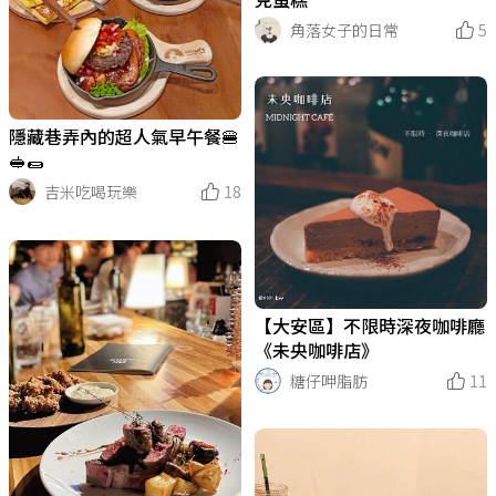
克蛋糕
角落女子的日常
5
隱藏巷弄內的超人氣早午餐🍔
🥪🌯
吉米吃喝玩樂
18
【大安區】不限時深夜咖啡廳
《未央咖啡店》
糖仔呷脂肪
11