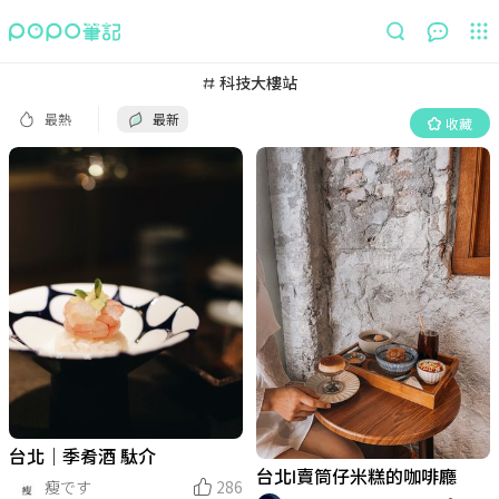
最熱
最新
收藏
科技大樓站
最熱
最新
收藏
台北｜季肴酒 駄介
台北l賣筒仔米糕的咖啡廳
瘦です
286