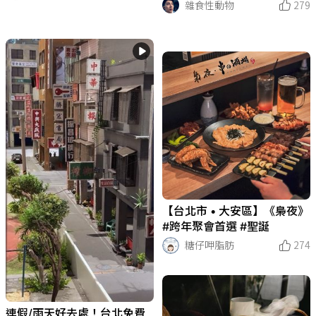
雜食性動物
279
【台北市 • 大安區】《梟夜》
#跨年聚會首選 #聖誕
糖仔呷脂肪
274
連假/雨天好去處！台北免費