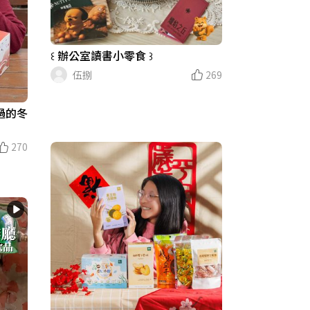
꒰ 辦公室讀書小零食 ꒱‎
伍捌
269
度過的冬
270