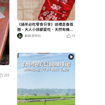
《過年必吃零食分享》送禮走春首
選、大人小孩都愛吃、天然有機食
材、產品減少添加_天天里仁 每一
蘇蘇很特別
39
天更安心的選擇
288