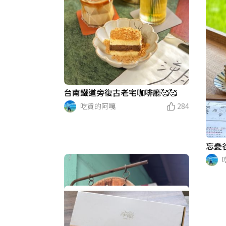
台南鐵道旁復古老宅咖啡廳🥰🥰
吃貨的阿嘎
284
忘憂