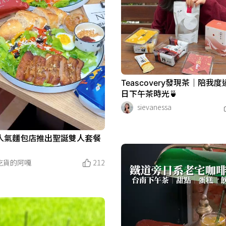
Teascovery發現茶｜陪我
日下午茶時光🍵
sievanessa
人氣麵包店推出聖誕雙人套餐
吃貨的阿嘎
212