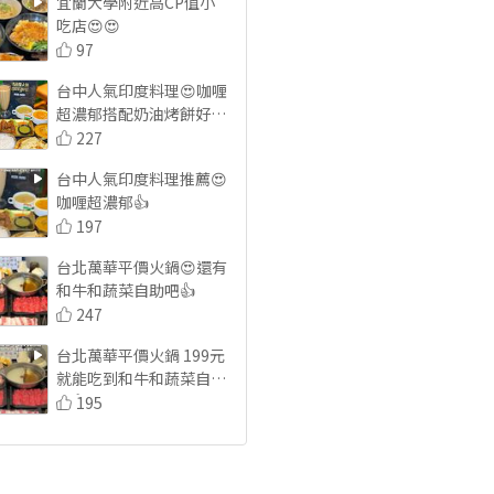
宜蘭大學附近高CP值小
吃店😍😍
97
台中人氣印度料理😍咖喱
超濃郁搭配奶油烤餅好好
吃🤤
227
台中人氣印度料理推薦😍
咖喱超濃郁👍
197
台北萬華平價火鍋😍還有
和牛和蔬菜自助吧👍
247
台北萬華平價火鍋 199元
就能吃到和牛和蔬菜自助
吧👍
195
好市多必吃蟹黃拌麵😍
😍超濃郁料又多👍
210