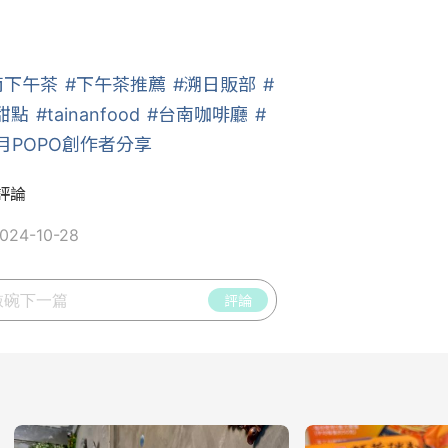
南下午茶
#下午茶推薦
#溯日販部
#
甜點
#tainanfood
#台南咖啡廳
#
0月POPO創作者分享
評論
24-10-28
評論