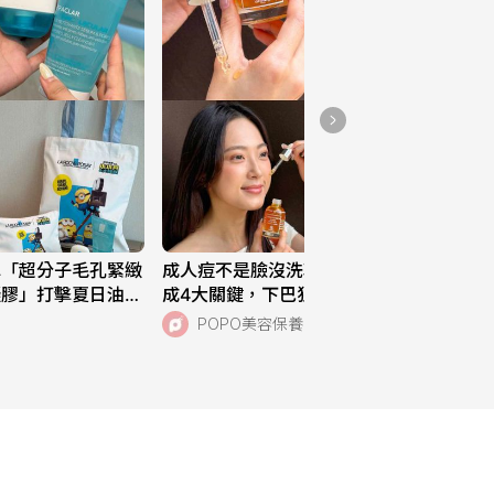
水「超分子毛孔緊緻
成人痘不是臉沒洗乾淨！醫師揭痘痘形
凝膠」打擊夏日油痘
成4大關鍵，下巴狂冒痘、高糖飲食都
小小兵與大怪獸》超
中，SISLEY植物極淨抗痘煥采精露、
POPO美容保養
一次搞定痘肌！