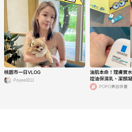
桃園市一日VLOG
油肌本命！理膚寶
控油保濕乳、潔顏
Poyee0311
危機，跨界聯名《
POPO美容保養
萌周邊快來收藏！