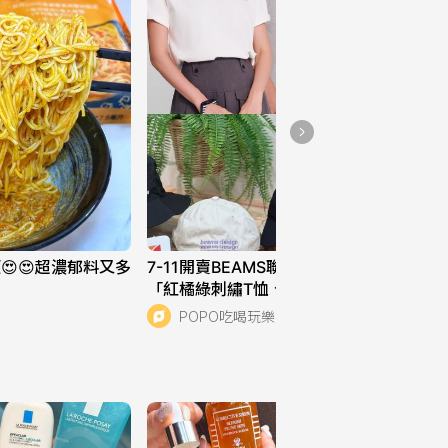
台中人氣平價千層蛋糕 
還有生日&彌月蛋糕👍脆
皮泡芙也很厲害🥰
234
KFC超強霸霸霸系列回歸 
花生濃郁加上酥脆又嫩的
雞腿肉 鹹甜交織好好吃
210
🤤
😍😍超濃郁料又多
7-11開賣BEAMS聯名周邊商品！超美
「紅橘綠刺繡T恤、棒球帽、長襪」巷
口小7就買得到！
POPO吃喝玩樂