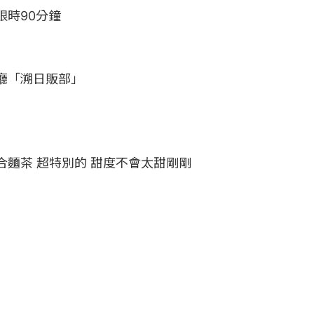
時90分鐘

「溯日販部」

合麵茶 超特別的 甜度不會太甜剛剛