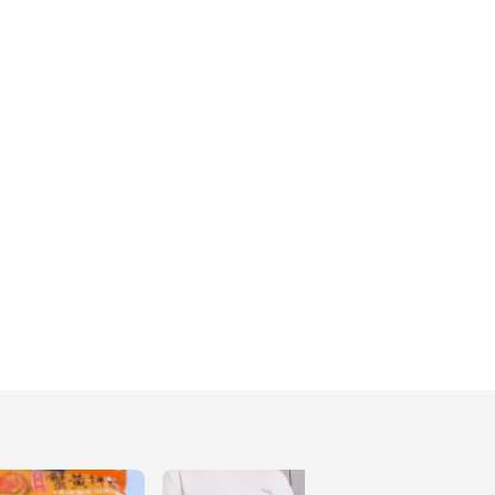
😍還有抽獎活動🎉
215
台中不限時深夜咖啡廳😍
😍還有抽獎活動👍
217
胖肉鋪推出「奶皇流心三
重奏禮盒」😍😍
242
開箱胖肉鋪「奶皇流心三
重奏禮盒」😍😍
207
Days In Living日厝和質
感家具辦居家五感市集👍
👍
230
台中人氣千層蛋糕😍彌月
蛋糕&生日蛋糕都有 還有
脆皮泡芙🥰
234