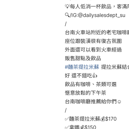
💡每人低消一杯飲品，客滿限
🔍/IG:@
dailysalesdept_su
/

台南火車站附近的老宅咖啡廳
座位跟裝潢很有復古氛圍

外面還可以看到火車經過

#麵茶提拉米蘇
 提拉米蘇結
好 還不錯吃👍

飲品有咖啡、茶類可選

愜意放鬆的下午茶

台南咖啡廳推薦給你們☺️

/

✅麵茶提拉米蘇💰$170

✅拿鐵💰$150
