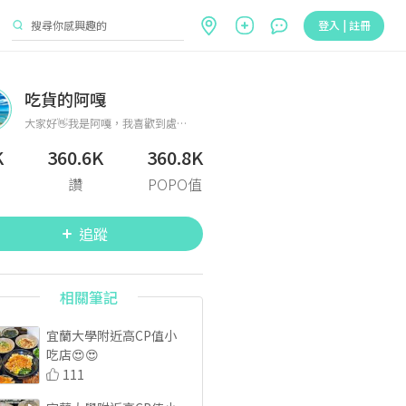
登入 | 註冊
吃貨的阿嘎
大家好👋我是阿嘎，我喜歡到處吃美食、旅遊、跑景點等等⋯，分享各地美食和景點，各位喜歡我的文章，也可以追蹤或點讚唷！謝謝各位😊還有經營兩個平台～抖音：https://vt.tiktok.com/ZSeSM3PxX/與IG:huang. Junjia~
K
360.6K
360.8K
讚
POPO值
追蹤
相關筆記
宜蘭大學附近高CP值小
吃店😍😍
111