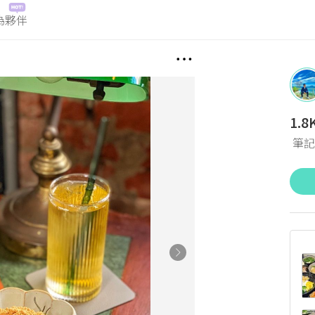
為夥伴
1.8
筆記