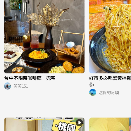
台中不限時咖啡廳｜兜宅
好市多必吃蟹黃拌麵
👍
芙芙151
吃貨的阿嘎