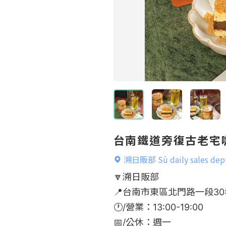
台南鐵道旁復古老宅咖
溯日販部 Sù daily sales
🔽溯日販部

📍台南市東區北門路一段30巷
🕐/營業：13:00-19:00

📅/公休：週一
