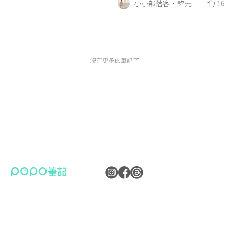
小小部落客·銘元
16
沒有更多的筆記了
公司：卜卜文化傳媒股份有限公司
隱私權保護政策
統編：90476060
資訊內容管理規範
地址：臺北市內湖區瑞光路70號5樓
服務條款
信箱：
popo.service@langlive.com
FAQ常見問題