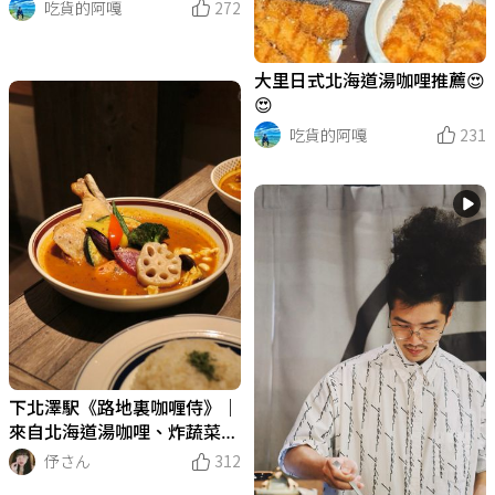
吃貨的阿嘎
272
大里日式北海道湯咖哩推薦😍
😍
吃貨的阿嘎
231
下北澤駅《路地裏咖喱侍》｜
來自北海道湯咖哩、炸蔬菜好
好吃且蔬食友善
伃さん
312