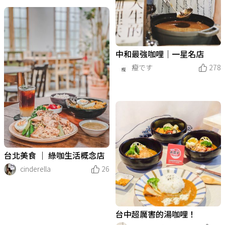
中和最強咖哩｜一星名店
瘦です
278
台北美食 ｜ 綠咖生活概念店
cinderella
26
台中超厲害的湯咖哩！