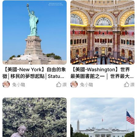
【美國-New York】自由的象
【美國-Washington】世界
徵│移民的夢想起點│Statue
最美圖書館之一 │ 世界最大圖
of Liberty & Ellis Island
書館巡禮 │ Library of Congr
兔小璐
讚
兔小璐
讚
ess