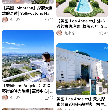
【美國- Montana】探索大自
然的奇蹟│Yellowstone Nati
onal Park│黃石國家公園
兔小璐
30
【美國-Los Angeles】洛杉
磯的古典瑰寶│蓋蒂別墅│Get
ty Villa
兔小璐
47
【美國-Los Angeles】走進
藝術的時光隧道│蓋蒂中心│G
etty Center
兔小璐
32
美國-Los Angeles】天文探
索與電影迷必訪勝地 │ 格里斐
斯天文台 │ Griffith Observat