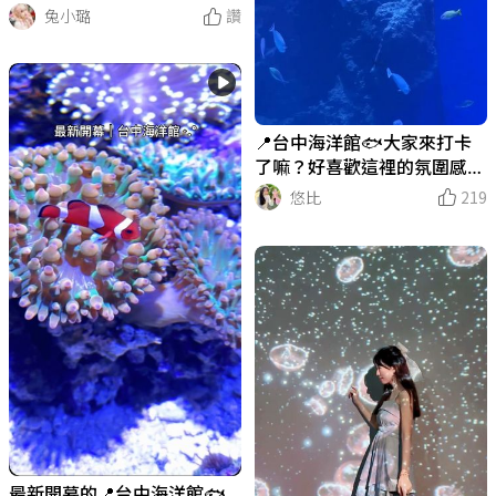
大廈 │ United States Capito
兔小璐
讚
l
📍台中海洋館🐟大家來打卡
了嘛？好喜歡這裡的氛圍感✨
拍照真的好美❤️ #台中海洋館
悠比
219
最新開幕的📍台中海洋館🐟