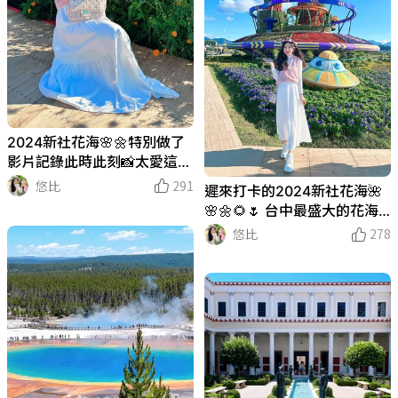
2024新社花海🌸🌼特別做了
影片記錄此時此刻📸太愛這裡
的景色了😍 #台中景點 #新社
悠比
291
遲來打卡的2024新社花海🌺
花海 #穿搭紀錄
🌸🌼🌻🌷 台中最盛大的花海
活動🌟超美超夢幻
悠比
278