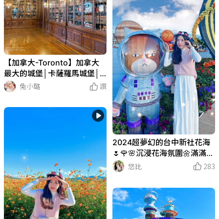
【加拿大-Toronto】加拿大
最大的城堡│卡薩羅馬城堡│C
asa Loma
兔小璐
讚
2024超夢幻的台中新社花海
🌷🌹🌸沉浸花海氛圍🌼滿滿的
奇幻花卉景觀和創新裝置藝術
悠比
283
✨順便記錄一下穿搭❤️