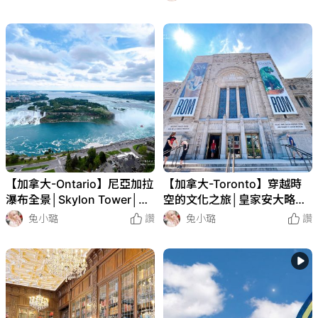
【加拿大-Ontario】尼亞加拉
【加拿大-Toronto】穿越時
瀑布全景│Skylon Tower│觀
空的文化之旅│皇家安大略博
瀑塔
物館│Royal Ontario Museu
兔小璐
讚
兔小璐
讚
m