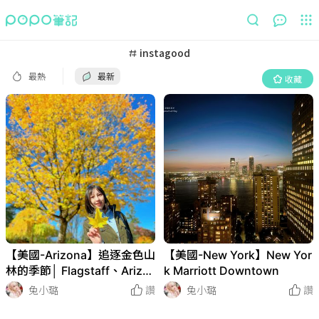
最熱
最新
收藏
instagood
最熱
最新
收藏
【美國-Arizona】追逐金色山
【美國-New York】New Yor
林的季節│ Flagstaff、Arizo
k Marriott Downtown
na Snowbowl
兔小璐
讚
兔小璐
讚