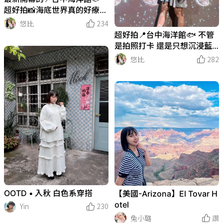
超好拍📸海底世界真的好療癒
～超美🎀 快點傳給你想一起
悠比
234
去海洋館的人˚⋅𓇼⋆ 𓆡⋆.˚
超好拍📍台中海洋館🐟 不管
是拍照打卡 還是只想沉浸藍
色海洋氛圍🐟 都很適合來這
悠比
282
～
OOTD • 入秋 白色系穿搭
【美國-Arizona】El Tovar H
otel
Yin
230
兔小璐
讚