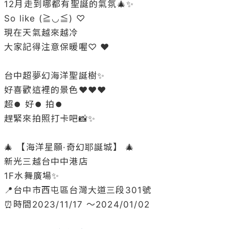
12月走到哪都有聖誕的氣氛🎄✨

So like (≧◡≦) ♡

現在天氣越來越冷

大家記得注意保暖喔♡ ❤︎

台中超夢幻海洋聖誕樹✨

好喜歡這裡的景色❤️❤️❤️

超⏺︎ 好⏺︎ 拍⏺︎ 

趕緊來拍照打卡吧📸✨

🎄 【海洋星願·奇幻耶誕城】 🎄

新光三越台中中港店

1F水舞廣場✨

📍台中市西屯區台灣大道三段301號

⏰時間2023/11/17 ～2024/01/02
