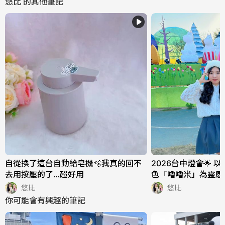
悠比
的其他筆記
自從換了這台自動給皂機🫧我真的回不
2026台中燈會🌟
去用按壓的了…超好用
色「嚕嚕米」為靈感
秒走進北歐童話世界
悠比
悠比
你可能會有興趣的筆記