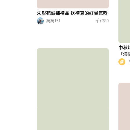
朱彤苑滋補禮品 送禮真的好貴氣呀
芙芙151
289
中秋烤
「海
送，