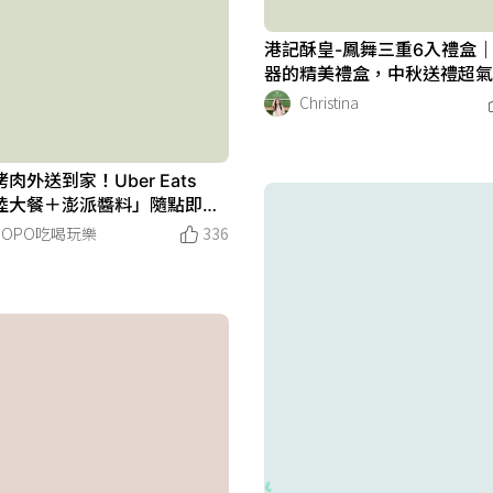
港記酥皇-鳳舞三重6入禮盒
器的精美禮盒，中秋送禮超
Christina
肉外送到家！Uber Eats
陸大餐＋澎派醬料」隨點即
千樣食材優惠在這裡
POPO吃喝玩樂
336