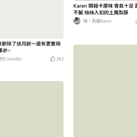
Karen 開箱卡厝味 香氣十足
不膩 絲絲入扣的土鳳梨酥
嘿！我是Karen
中秋節除了送月餅～還有更實用
🎁✨
珍Jennifer
263