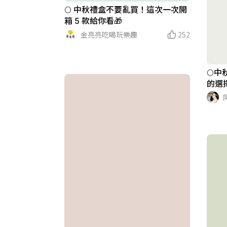
🌕 中秋禮盒不要亂買！這次一次開
箱 5 款給你看🎁
金亮亮吃喝玩樂趣
252
🌕
的選擇
阿