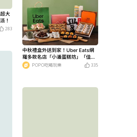
｜超大
氣派！
283
中秋禮盒外送到家！Uber Eats網
羅多款名店「小潘蛋糕坊」「佳德
鳳梨酥」...優惠序號最高折500
POPO吃喝玩樂
335