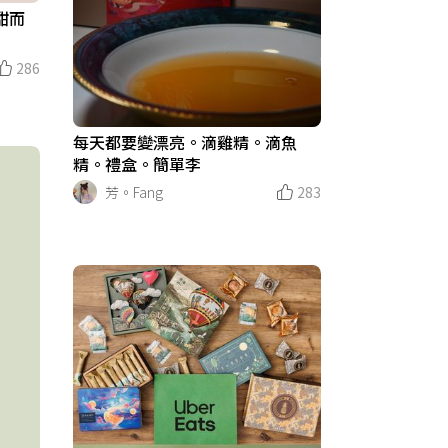
 甜而
286
每天都要變漂亮。滴雞精。滴魚
精。禮盒。簡單李
芳。Fang
283