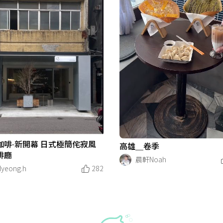
咖啡·新開幕 日式極簡侘寂風
高雄＿卷季
啡廳
晨軒Noah
yeong.h
282