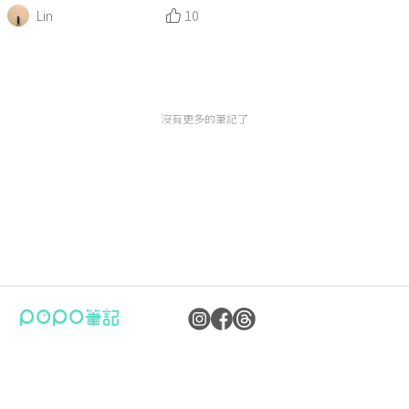
Lin
10
沒有更多的筆記了
公司：卜卜文化傳媒股份有限公司
隱私權保護政策
統編：90476060
資訊內容管理規範
地址：臺北市內湖區瑞光路70號5樓
服務條款
信箱：
popo.service@langlive.com
FAQ常見問題