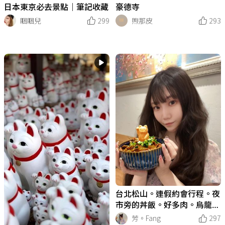
日本東京必去景點｜筆記收藏
豪德寺
睏睏兒
299
煦那皮
293
台北松山。連假約會行程。夜
市旁的丼飯。好多肉。烏龍
麵。烤布蕾。味噌湯喝到飽
芳。Fang
297