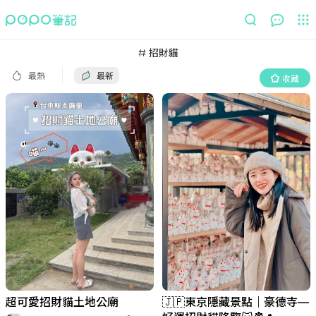
最熱
最新
收藏
招財貓
最熱
最新
收藏
超可愛招財貓土地公廟
🇯🇵東京隱藏景點｜豪德寺—