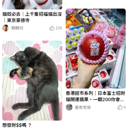
貓奴必去｜上千隻招福貓出沒
｜東京豪德寺
睏睏兒
106
香港超市系列｜日本富士招財
貓開運蘋果，一顆200你會買
嗎😂
薔妮老娘
9
想發財$$嗎 ？