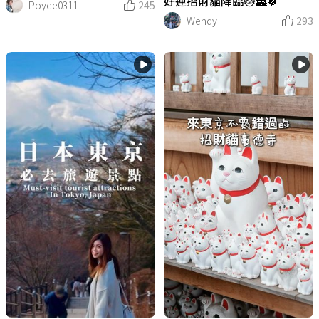
好運招財貓降臨🐱🏯🍀
Poyee0311
245
Wendy
293