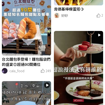
肯德基檸檬蛋塔🍋
鯋鯋
2
台北麵包季登場！麵包腦袋們
的盛宴😍超過90間攤位
cala_food
249