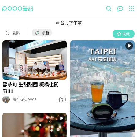
最熱
最新
收藏
台北下午茶
最熱
最新
收藏
雪系町 生甜甜圈 板橋也開
囉!!!!
賴小靜Joyce
1