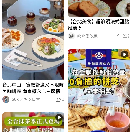
【台北美食】超浪漫法式甜點
推薦🍪
熊熊愛吃鬼
213
台北中山｜寬敞舒適又不限時
ㄉ咖啡廳 南京概念店三層樓
座位超多！
Sukiスキ吃日常
1