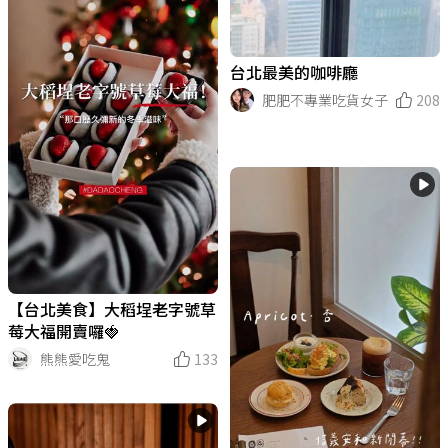
台北最美的咖啡廳
肥肥不專業吃貨女子
208
【台北美食】大稻埕老字號草
莓大福開賣囉🍓
熊熊愛吃鬼
133