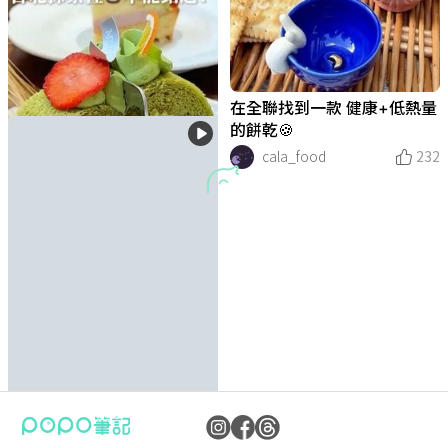
在全聯找到一款 健康+低熱量
的餅乾🍪
cala_food
232
台北抹茶季登場✨ 木柵超漂亮
【台北市 • 信義區】《TEN T
【台北市 • 大同區】《美好時
【新北市 • 新莊區】《林椐 N
【台北市 • 信義區】《日淬 S
【台北市 • 松山區】《HALF
【台北市 • 中正區】《喫茶銀
【 台北市 • 萬華區 】《城
【台北市 • 信義區】《六月初
大稻埕咖啡廳推薦！美味起司
歐式鄉村咖啡廳
HOUSAND》
光．大稻埕》
eighborhood Coffee Studi
un Drip Coffee》
CUP 半杯》
河 Kissa Ginga》
五》
一8結蛋捲 - 101門市》
捲捲豬咖喱 • 手作焙茶戚風🍰
cala_food
213
o》
糖仔呷脂肪
糖仔呷脂肪
糖仔呷脂肪
糖仔呷脂肪
糖仔呷脂肪
糖仔呷脂肪
糖仔呷脂肪
糖仔呷脂肪
小白吃
162
187
156
179
169
185
279
286
302
台北。西門。甜品。冰。芋圓
新竹人氣手作甜點來台北京站
限量必須衝｜韓國來的草莓蛋
【 台北美食↠ coco.Brownie
【 台北美食↠ 閣樓 LOFT Bru
濃到不行的巧克力蛋糕🔥
台北平價豆花冰品店 一天營
台北人氣蛋塔專賣店 超多口
老宅改建而成的霜淇淋專賣店
中正區咖啡廳｜富富 ふふ 走
環境餐點都很優質的咖啡廳🔥
抹茶控請進 濃到不行🔥
台北巷弄深夜咖啡廳👍造型拉
跑咖時間｜台北｜Cafe Jia S
芳。Fang
278
快閃啦✨
糕🍓晶華酒店
s 可可布朗 】
nch & Bistro 】
業15小時 開到凌晨😲
味👍👍
👍還有甜點、咖啡飲品 復古
進日系裡✨
花😍😍
ong 咖央
家ㄦ
家ㄦ
家ㄦ
286
287
285