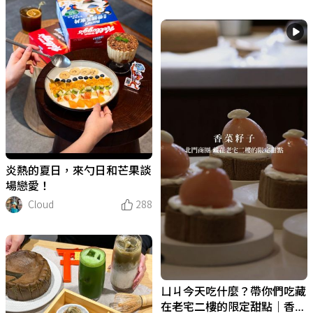
炎熱的夏日，來勺日和芒果談
場戀愛！
Cloud
288
ㄩㄐ今天吃什麼？帶你們吃藏
在老宅二樓的限定甜點｜香菜