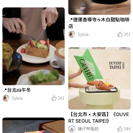
📍捷運善導寺☕️木白甜點咖啡
店
Sylvia
201
📍台北🍰午冬
Sylvia
241
【台北市 • 大安區】《OUVE
RT SEOUL TAIPEI》
糖仔呷脂肪
244