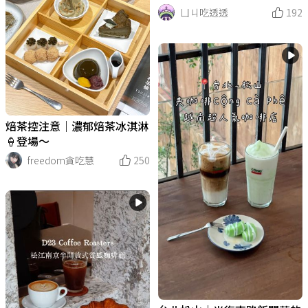
籽子
ㄩㄐ吃透透
192
焙茶控注意｜濃郁焙茶冰淇淋
🍦登場～
freedom貪吃慧
250