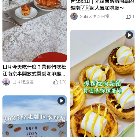
台北松山｜光復南路新開幕的
越南🇻🇳超人氣咖啡廳～
Sukiスキ吃日常
1
ㄩㄐ今天吃什麼？帶你們吃松
江南京半開放式質感咖啡廳｜
D23 Coffee Roasters
ㄩㄐ吃透透
170