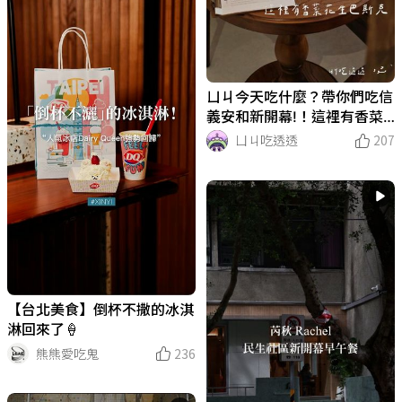
ㄩㄐ今天吃什麼？帶你們吃信
義安和新開幕!！這裡有香菜
花生巴斯克｜Apricot. 杏
ㄩㄐ吃透透
207
【台北美食】倒杯不撒的冰淇
淋回來了🍦
熊熊愛吃鬼
236