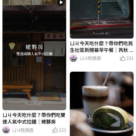
ㄩㄐ今天吃什麼？帶你們吃民
生社區新開幕早午餐｜芮秋 R
achel
ㄩㄐ吃透透
231
ㄩㄐ今天吃什麼？帶你們吃雙
連人氣中式拉麵｜姥夥房
ㄩㄐ吃透透
223