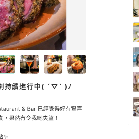
續進行中( ´▽` )ﾉ
taurant & Bar 已經覺得好有驚喜

食，果然冇令我哋失望！

 
