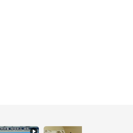
歡的樣子Part2🏠
260
分享葡萄酒( ´▽` )ﾉ
208
挑戰肉多多！
217
勁方便
146
已經第三次帶飯友食品的
寶寶系列
267
來自東京的 ann 
fragrance
253