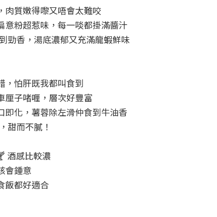
，肉質嫩得嚟又唔會太難咬

扁意粉超惹味，每一啖都掛滿醬汁
聞到勁香，湯底濃郁又充滿龍蝦鮮味
錯，怕肝既我都叫食到

車厘子啫喱，層次好豐富

口即化，薯蓉除左滑仲食到牛油香

u，甜而不膩！

 酒感比較濃

會鍾意

飯都好適合
