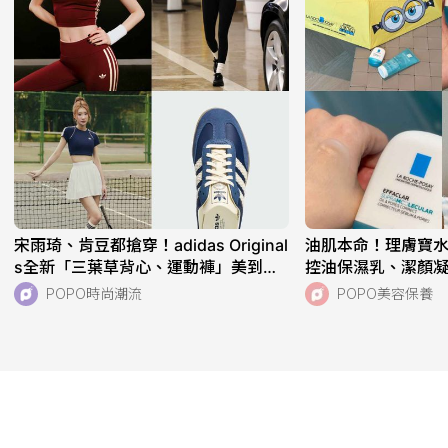
宋雨琦、肯豆都搶穿！adidas Original
油肌本命！理膚寶
s全新「三葉草背心、運動褲」美到想
控油保濕乳、潔顏
天天穿！直接當日常穿也超適合！
危機，跨界聯名《
POPO時尚潮流
POPO美容保養
萌周邊快來收藏！