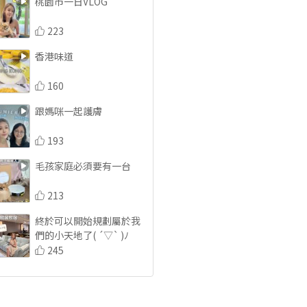
桃園市一日VLOG
223
香港味道
160
跟媽咪一起護膚
193
毛孩家庭必須要有一台
213
終於可以開始規劃屬於我
們的小天地了( ´▽` )ﾉ
245
專程由台灣搬寶寶食品🤣
🤣🤣
241