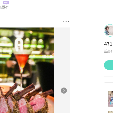
為夥伴
471
筆記