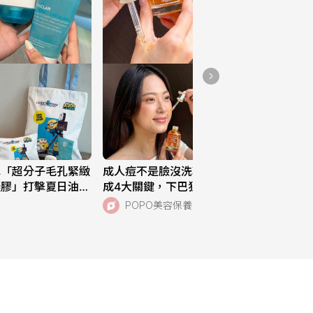
水「超分子毛孔緊緻
成人痘不是臉沒洗乾淨！醫師揭痘痘形
凝膠」打擊夏日油痘
成4大關鍵，下巴狂冒痘、高糖飲食都
小小兵與大怪獸》超
中，SISLEY植物極淨抗痘煥采精露、
POPO美容保養
一次搞定痘肌！