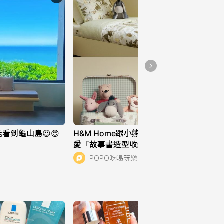
Olive Young大熱蛋白飲
191
看到龜山島😍😍
H&M Home跟小熊維尼聯名了！超可
愛「故事書造型收納盒、維尼玩偶、餐
盤組」全都想帶回家！
POPO吃喝玩樂