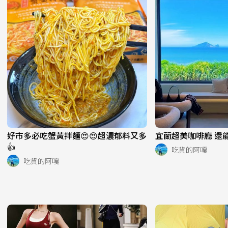
好市多必吃蟹黃拌麵😍😍超濃郁料又多
宜蘭超美咖啡廳 還能
👍
吃貨的阿嘎
吃貨的阿嘎