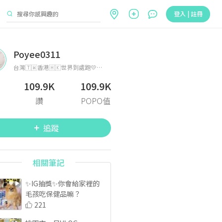
登入 | 註冊
Poyee0311
台灣🇹🇼香港🇭🇰世界到處跑💛ENFP🙋🏻‍♀️ 愛旅遊、吃美食、打卡照 看看世界，體驗更多新奇有趣事物
109.9K
109.9K
讚
POPO值
追蹤
相關筆記
✨IG抽獎✨你會給家裡的
毛孩吃保健品嘛？
221