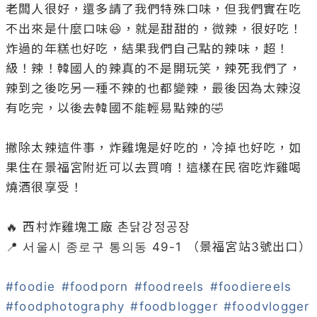
老闆人很好，還多請了我們特殊口味，但我們實在吃
不出來是什麼口味😆，就是甜甜的，微辣，很好吃！
炸過的年糕也好吃，結果我們自己點的辣味，超！
級！辣！韓國人的辣真的不是開玩笑，辣死我們了，
辣到之後吃另一種不辣的也都變辣，最後因為太辣沒
有吃完，以後去韓國不能輕易點辣的🤣

撇除太辣這件事，炸雞塊是好吃的，冷掉也好吃，如
果住在景福宮附近可以去買唷！這樣在民宿吃炸雞喝
燒酒很享受！

🔥 西村炸雞塊工廠 촌닭강정공장

📍 서울시 종로구 통의동 49-1 （景福宮站3號出口）

#foodie
#foodporn
#foodreels
#foodiereels
#foodphotography
#foodblogger
#foodvlogger