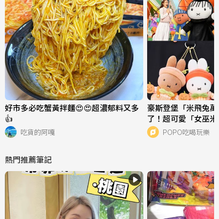
好市多必吃蟹黃拌麵😍😍超濃郁料又多
豪斯登堡「米飛兔萬
👍
了！超可愛「女巫米
蘭妮吊飾」必衝亮點
吃貨的阿嘎
POPO吃喝玩樂
熱門推薦筆記