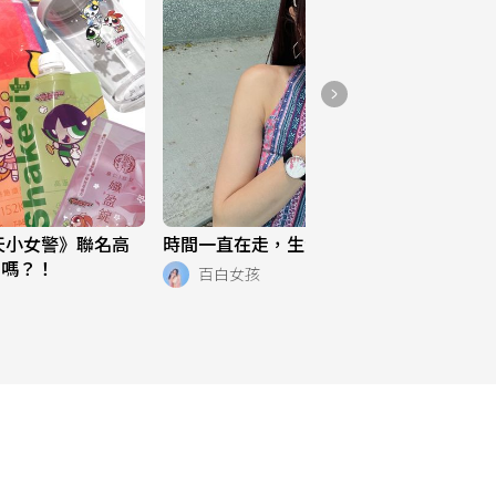
天小女警》聯名高
時間一直在走，生活也是 ⌚️
列嗎？！
百白女孩