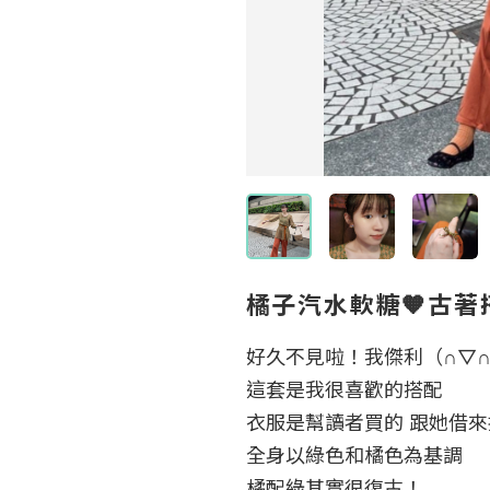
橘子汽水軟糖🧡古著
好久不見啦！我傑利（∩▽∩
這套是我很喜歡的搭配

衣服是幫讀者買的 跟她借來
全身以綠色和橘色為基調

橘配綠其實很復古！
