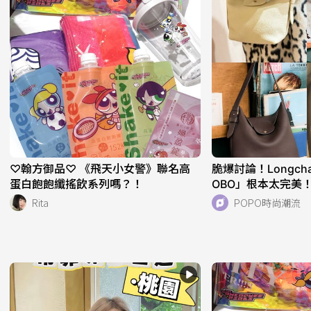
♡翰方御品♡ 《飛天小女警》聯名高
脆爆討論！Longc
蛋白飽飽纖搖飲系列嗎？！
OBO」根本太完美
析！快衝店上試揹
Rita
POPO時尚潮流