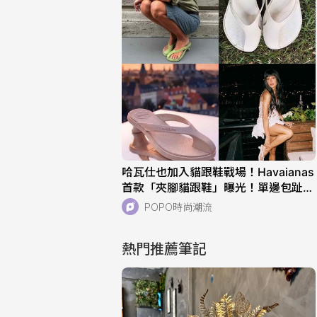
哈瓦仕也加入貓跟鞋戰場！Havaianas
首款「夾腳貓跟鞋」曝光！單邊包趾超
好看、一亮相就爆紅！
POPO時尚潮流
熱門推薦筆記