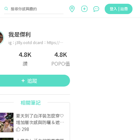
登入 | 註冊
我是傑利
ig：j3lly.ootd dcard：https://dcard.me/@wuopfj 我是傑利(¯︶¯) Dcard穿搭版創作者 也是街頭藝人 副業大學生
4.8K
4.8K
讚
POPO值
追蹤
相關筆記
夏天到了白洋裝怎麼穿🤍
增加層次感與防曬＆遮手
臂肉肉的神器｜
298
SUMMER