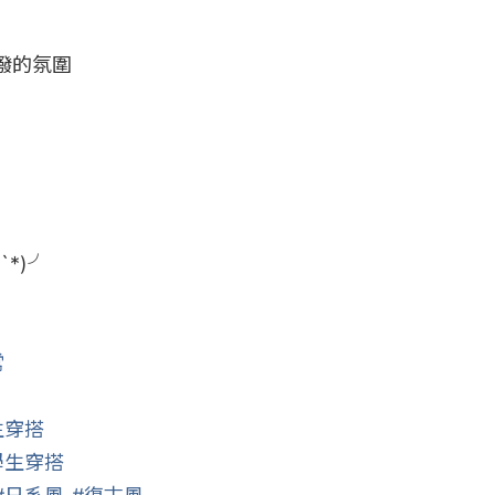
的氛圍

*)╯

常
生穿搭
學生穿搭