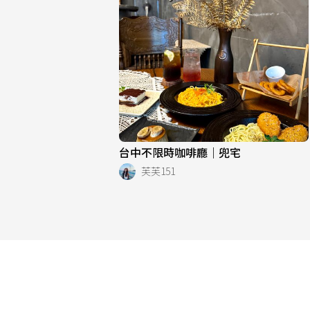
台中不限時咖啡廳｜兜宅
芙芙151