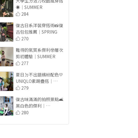
大學生ㄉ活力校園風穿搭
☀️｜SUMMER
284
復古日系洋裝穿搭術📸復
古包包推薦｜SPRING
270
難得的氣質系傑利🤓層次
剪初體驗｜SUMMER
277
夏日ㄉ不出錯繽紛配色💛
UNIQLO素踢疊搭｜
SUMMER
279
復古味滿滿的拍照景點🛋
黑白色的傑利｜
SUMMER
280
黑色尬繽紛色的搭配術❣️
｜SUMMER
293