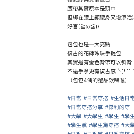
腰帶其實原本是頭巾

但綁在腰上顯腰身又增添活潑
好喜(≧ω≦)/

包包也是一大亮點

復古的花磚珠珠手提包

其實還有金色背帶可以斜背

不過手拿更有復古感╰(*´︶`
（包包4偶的選品欸嘿嘿）

#日常
#日常穿搭
#生活日
#日常穿搭分享
#傑利的穿
#大學
#大學生
#學生
#學
#學生黨
#學生黨穿搭
#大