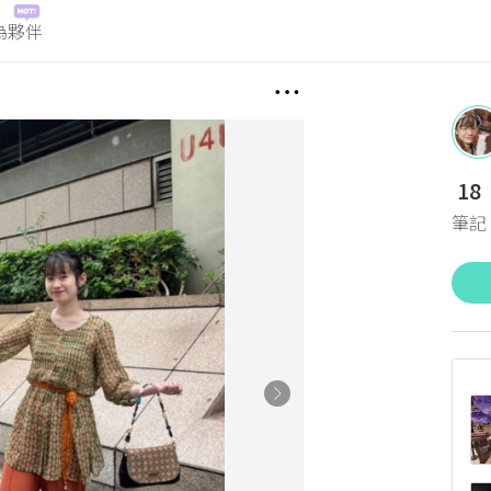
為夥伴
18
筆記