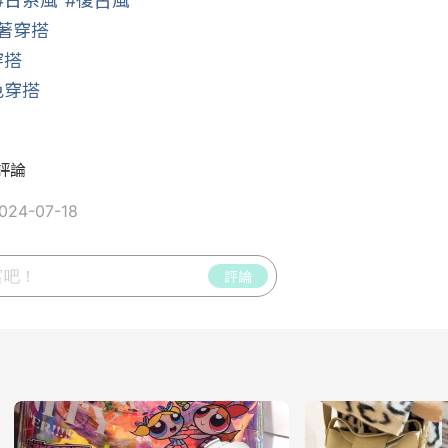
#日系風
#復古風
著穿搭
穿搭
色穿搭
評論
24-07-18
評論