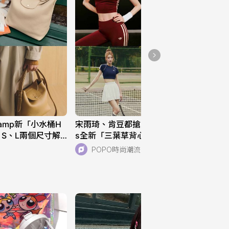
hamp新「小水桶H
宋雨琦、肯豆都搶穿！adidas Original
！S、L兩個尺寸解
s全新「三葉草背心、運動褲」美到想
！
天天穿！直接當日常穿也超適合！
POPO時尚潮流