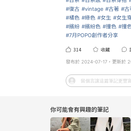
#日系
#日系感
#日系穿搭
#復古
#vintage
#古著
#古
#橘色
#綠色
#女生
#女生
#繽紛
#繽紛色
#撞色
#撞
#7月POPO創作者分享
314
收藏
發布於 2024-07-17，更新於 20
你可能會有興趣的筆記