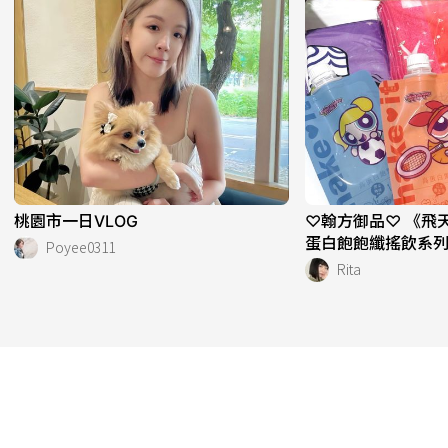
桃園市一日VLOG
♡翰方御品♡ 《飛
蛋白飽飽纖搖飲系
Poyee0311
Rita