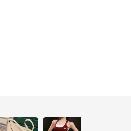
｜ WINTER
312
約會去！大地色日系洋裝
穿搭 ｜ FALL
305
繽紛高飽和色系怎麼搭？ 
｜ WINTER
313
韓系黑白小香風穿搭 ｜ 
SPRING
41
古著混搭工裝與丹寧元
素！ ｜ FALL
33