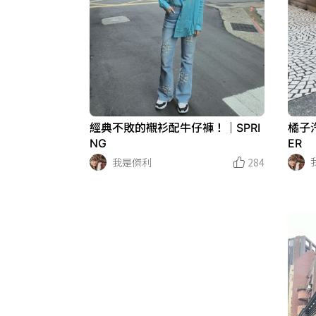
橘子
經典不敗的襯衫配牛仔褲！｜SPRI
ER
NG
我是傑利
284