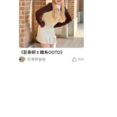
《彭泰妍🌷韓系OOTD》
彭泰妍펑펑
304