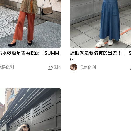
汽水軟糖🧡古著搭配｜SUMM
連假就是要清爽的出遊！ ｜ SP
G
我是傑利
314
我是傑利