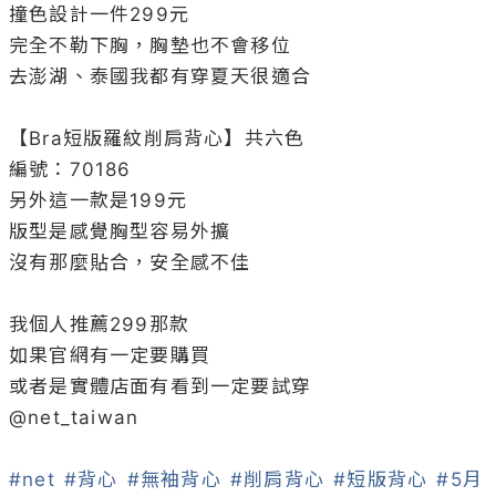
撞色設計一件299元

完全不勒下胸，胸墊也不會移位

去澎湖、泰國我都有穿夏天很適合

⁡

【Bra短版羅紋削肩背心】共六色

編號：70186

另外這一款是199元

版型是感覺胸型容易外擴

沒有那麼貼合，安全感不佳

⁡

我個人推薦299那款

如果官網有一定要購買

或者是實體店面有看到一定要試穿

@
net_taiwan
#net
#背心
#無袖背心
#削肩背心
#短版背心
#5月