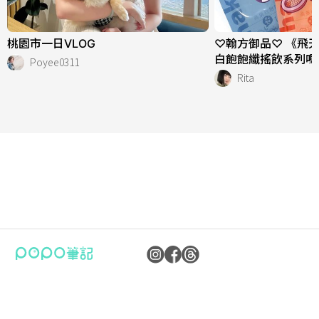
桃園市一日VLOG
♡翰方御品♡ 《飛
白飽飽纖搖飲系列嗎
Poyee0311
Rita
公司：卜卜文化傳媒股份有限公司
隱私權保護政策
統編：90476060
資訊內容管理規範
地址：臺北市內湖區瑞光路70號5樓
服務條款
信箱：
popo.service@langlive.com