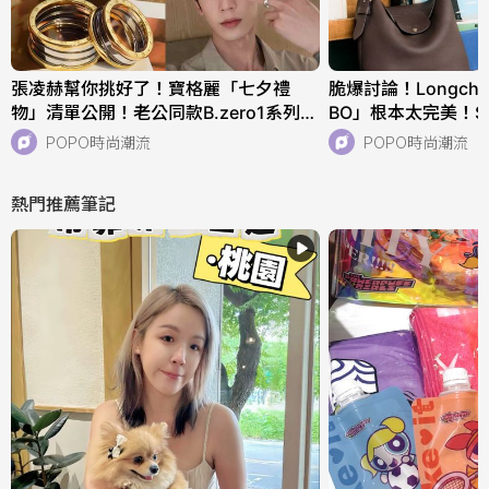
張凌赫幫你挑好了！寶格麗「七夕禮
脆爆討論！Longch
物」清單公開！老公同款B.zero1系列、
BO」根本太完美！
核桃們必收！
快衝店上試揹！
POPO時尚潮流
POPO時尚潮流
熱門推薦筆記