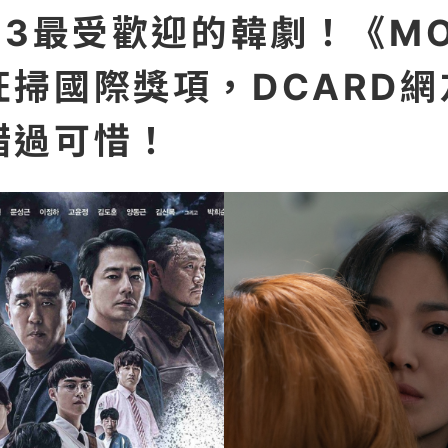
23最受歡迎的韓劇！《MO
狂掃國際獎項，DCARD網
錯過可惜！