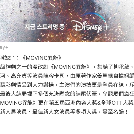
ney+
韓劇1：《MOVING異能》

級神劇之一的漫改劇《MOVING異能》，集結了柳承龍
河、高允貞等演員陣容卡司，由原著作家姜草親自擔綱
精彩劇情受到大力讚揚，主演們的演技更是全員在線，
最後大結局埋下多個充滿懸念的結尾伏筆，令觀眾們瘋
MOVING異能》更在第五屆亞洲內容大獎&全球OTT大
新人男演員、最佳新人女演員等多項大獎，實至名歸！
