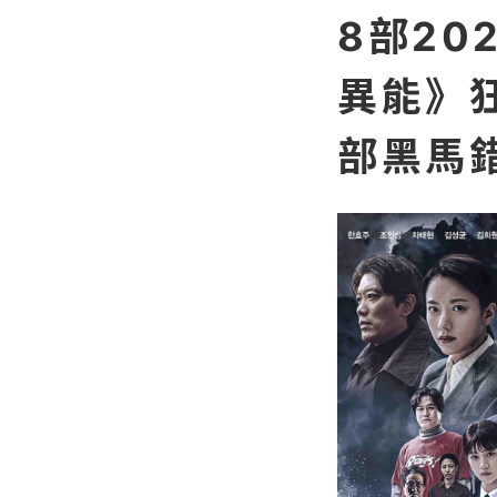
8部20
異能》
部黑馬