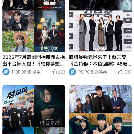
2026年7月韓劇開播時間＆播
韓版最強老爸來了！蘇志燮
出平台懶人包！《給你夢想》
《金特務：本色回歸》48歲
黃寅燁、李惠利初戀重逢，
「特務級精壯身材」超驚人、
POPO影劇娛樂
123
POPO影劇娛樂
138
《殺人者的購物中心2》重磅
女兒傻瓜人設大反差！
回歸