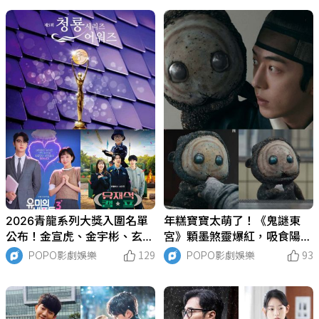
獎」！
2026青龍系列大獎入圍名單
年糕寶寶太萌了！《鬼謎東
公布！金宣虎、金宇彬、玄彬
宮》顆墨煞靈爆紅，吸食陽氣
同台角逐影帝，韓劇《稻草
卻圈粉無數，全網敲碗：「快
POPO影劇娛樂
129
POPO影劇娛樂
93
人》獲最多提名成最大贏家候
出周邊好想買！」
選！