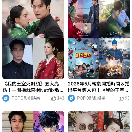
《我的王室死對頭》五大亮
2026年5月韓劇開播時間＆播
點！一開播就直衝Netflix收視
出平台懶人包！《我的王室死
冠軍，林智妍「朝鮮妖女」穿
對頭》林智妍惡女專門戶回來
POPO影劇娛樂
143
POPO影劇娛樂
93
越現代與許楠儁組成「瘋批C
了、《超能路人甲》朴恩斌搭
P」！
檔車銀優！