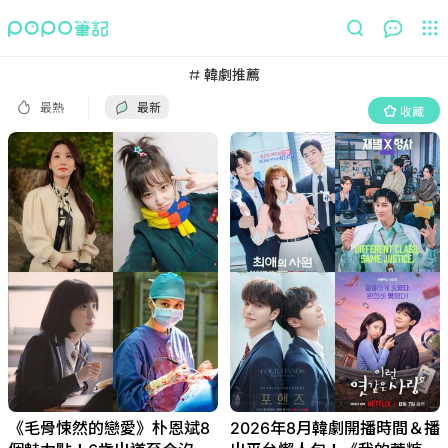
最熱
最新
收藏
韓劇推薦
最熱
最新
收藏
《毛骨悚然的戀愛》朴恩斌8
2026年8月韓劇開播時間＆播