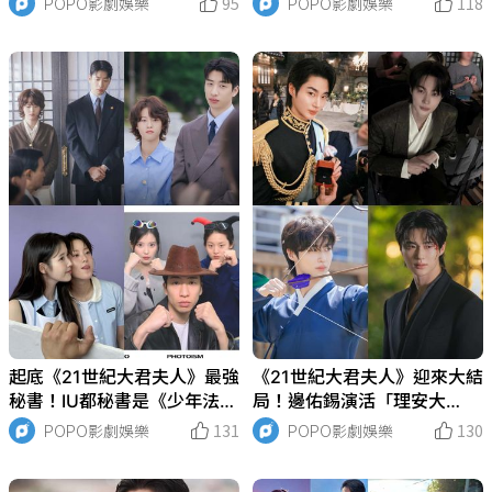
POPO影劇娛樂
95
POPO影劇娛樂
118
皙」由新星元奎彬接演！
音讓情感張力拉到最滿！
起底《21世紀大君夫人》最強
《21世紀大君夫人》迎來大結
秘書！IU都秘書是《少年法
局！邊佑錫演活「理安大
庭》裡的他、邊佑錫輔佐官有
君」！透露接戲的契機，私心
POPO影劇娛樂
131
POPO影劇娛樂
130
演《愛的迫降》！
最愛名場面是「這幕」！