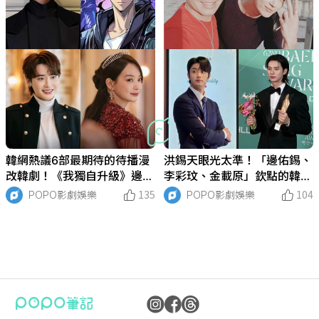
韓網熱議6部最期待的待播漫
洪錫天眼光太準！「邊佑錫、
改韓劇！《我獨自升級》邊佑
李彩玟、金載原」欽點的韓劇
錫化身真人版成振宇，《再婚
男神都爆紅！鼓勵邊邊轉型演
POPO影劇娛樂
135
POPO影劇娛樂
104
皇后》申敏兒搭檔李鐘奭
員正是他！
《21世紀大君夫人》邊佑錫
Netflix《努力克服自卑的我
Nerflix韓劇《秒殺愛情》劇
Uaena的驕傲！IU演員之路
2026年4月韓劇開播時間＆播
2026韓劇《21世紀大君夫
盤點7部適合在春天看的浪漫
2026年3月韓劇開播時間＆播
Netflix《訂閱男友》正式預告
2026韓網回顧歷代最佳韓劇
盤點2026年2月韓劇開播時間
2026話題度最高的夢幻韓劇
Netflix公開2026韓劇片單！
入坑「最美整形範本」高允貞
入坑「酒窩王子」金宣虎影劇
金宣虎＆高允貞《愛情怎麼翻
Netflix韓劇《愛情怎麼翻譯》
2026年1月韓劇開播時間＆播
2025年Netflix播放次數最高
Netflix 2026上半年最期待！
12月必看Netflix影集電影推
2025年12月韓劇開播時間＆
2026最受期待韓劇CP組合公
2025年11月韓劇開播時間＆
「轉型演員」的10年歷程，曾
們》5大看點，高允貞、具教
情線上看！安孝燮化身「最帥
「演技黑歷史」到青龍獎視
出平台懶人包！IU邊佑錫《21
人》劇情看點角色線上看！IU
韓劇！《在你燦爛的季節》溫
出平台！Jisoo、朴敏英女神
公開！Jisoo展開虛擬戀愛，
CP情侶！金宣虎＆高允貞互
＆播出平台！申惠善＆李浚赫
CP公開！金宣虎＆高允貞劇
Jisoo、徐仁國、宋慧喬、孔
影劇作品！《愛情怎麼翻譯》
作品盤點！挺過風波回歸《愛
譯》台詞心動又揪心！每個人
全球爆紅！金宣虎劇外超寵高
出平台懶人包！朴信惠、金惠
的韓劇TOP8！《暴君的廚
浪漫韓劇《愛情怎麼翻譯？》
薦！《現金英雄》李俊昊化身
播出平台懶人包！李俊昊、玄
開！IU邊佑錫身高差太好嗑，
播出平台懶人包！《模範計程