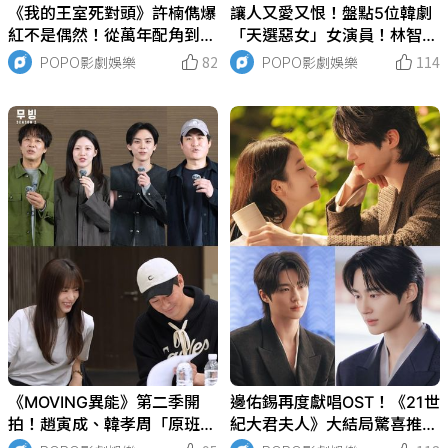
《我的王室死對頭》許楠儁爆
讓人又愛又恨！盤點5位韓劇
紅不是偶然！從萬年配角到財
「天選惡女」女演員！林智妍
閥男神，7年熬出人生代表
《我的王室死對頭》狠勁爆
POPO影劇娛樂
82
POPO影劇娛樂
114
作，一起走進「車世界」！
表、孔升妍「大妃娘娘」美到
無法討厭！
《MOVING異能》第二季開
邊佑錫再度獻唱OST！《21世
拍！趙寅成、韓孝周「原班人
紀大君夫人》大結局驚喜推出
馬回歸」，飛天小胖「金奉
《平行線》，理安大君沉穩嗓