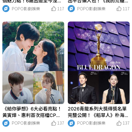
個魅力點！6歲出道至今沒有
出平台懶人包！《我的荒糖戀
他駕馭不了的角色，《非常律
愛》丁海寅、賀營上演失憶同
POPO影劇娛樂
117
POPO影劇娛樂
117
師禹英禑》成最年輕「百想藝
居，《四手聯彈》宋江、李濬
術大賞獎」得主！
榮雙男主飆戲
《給你夢想》6大必看亮點！
2026青龍系列大獎得獎名單
黃寅燁、惠利首次搭檔CP感
完整公開！《稻草人》朴海秀
爆棚，戲裡戲外都超甜♡惠利
視帝、《莎拉的真偽人生》申
POPO影劇娛樂
137
POPO影劇娛樂
137
自然演技堪稱「方言妖精」！
惠善視后，金高銀獲「大賞