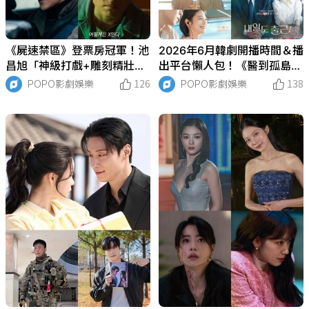
《屍速禁區》登票房冠軍！池
2026年6月韓劇開播時間＆播
昌旭「神級打戲+雕刻精壯身
出平台懶人包！《醫到孤島愛
材」全網暴動！讓人夢回武打
上你》李宰旭、辛叡恩共譜海
POPO影劇娛樂
126
POPO影劇娛樂
138
男神「這些」代表作！
島戀曲，《金特務》蘇志燮化
身帥氣特工