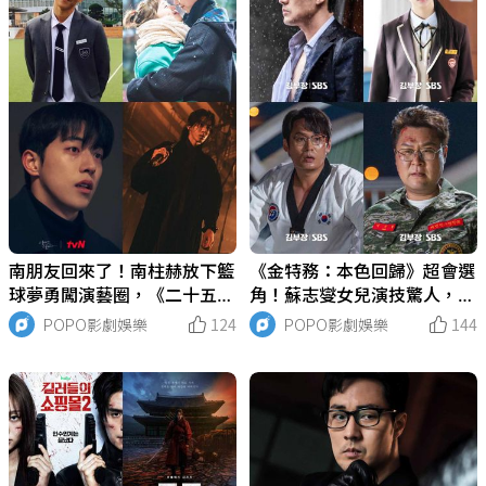
南朋友回來了！南柱赫放下籃
《金特務：本色回歸》超會選
球夢勇闖演藝圈，《二十五，
角！蘇志燮女兒演技驚人，
二十一》演技封神成人生角
「徐貹旼」新人演員出道就挑
POPO影劇娛樂
124
POPO影劇娛樂
144
色，退伍回歸《鬼謎東宮》帥
戰核心角色，玉澤演也參與特
氣殺回小銀幕！
別演出！