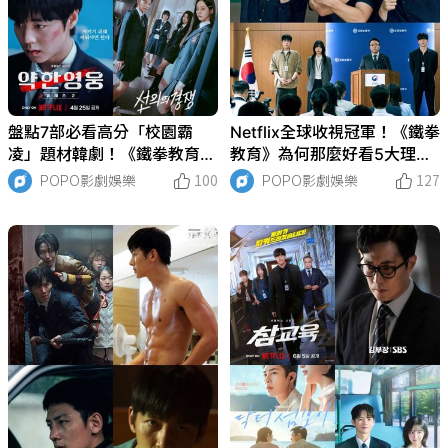
盤點7部必看高分「校園霸
Netflix全球收視冠軍！《鐵拳
凌」題材韓劇！《鐵拳教育》
教育》為何那麼好看5大理
攻佔Netflix冠軍，《黑暗榮
由！金武烈化身最狠「教權
POPO影劇娛樂
100
POPO影劇娛樂
127
耀》、《弱美男英雄》都是封
局」督察，以暴制暴恢復校園
神作品
秩序！