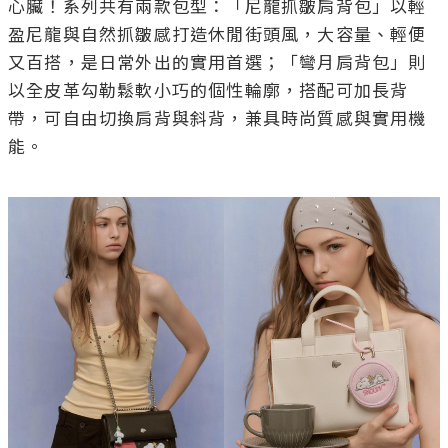
心臟！系列共有兩款包型：「尼龍抓皺肩背包」以輕
盈尼龍與自然抓皺感打造休閒街頭風，大容量、輕便
又百搭，是日常外出的實用首選；「彎月肩背包」則
以全皮革勾勒鬆軟小巧的個性輪廓，搭配可加長背
帶，可自由切換肩背與斜背，兼具時尚質感與實用機
能。 
