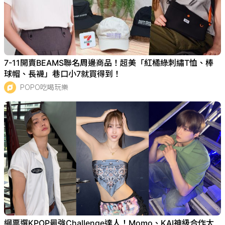
7-11開賣BEAMS聯名周邊商品！超美「紅橘綠刺繡T恤、棒
球帽、長襪」巷口小7就買得到！
POPO吃喝玩樂
網票選KPOP最強Challenge達人！Momo、KAI神級合作太