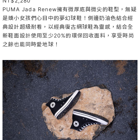
NT$2,280

PUMA Jada Renew擁有微厚底與微尖的鞋型，無疑
是嬌小女孩們心目中的夢幻球鞋！側邊奶油色結合經
典設計超級耐看，以經典復古網球鞋為靈感，結合全
新鞋面設計使用至少20%的環保回收面料，享受時尚
之餘也能同時愛地球！
