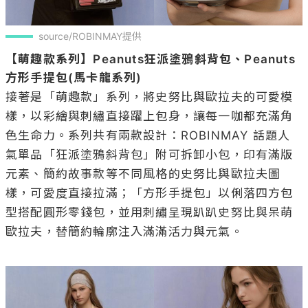
source/ROBINMAY提供
【萌趣款系列】Peanuts狂派塗鴉斜背包、Peanuts
方形手提包(馬卡龍系列)
接著是「萌趣款」系列，將史努比與歐拉夫的可愛模
樣，以彩繪與刺繡直接躍上包身，讓每一咖都充滿角
色生命力。系列共有兩款設計：ROBINMAY 話題人
氣單品「狂派塗鴉斜背包」附可拆卸小包，印有滿版
元素、簡約故事款等不同風格的史努比與歐拉夫圖
樣，可愛度直接拉滿；「方形手提包」以俐落四方包
型搭配圓形零錢包，並用刺繡呈現趴趴史努比與呆萌
歐拉夫，替簡約輪廓注入滿滿活力與元氣。
