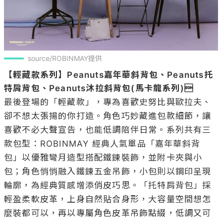
source/ROBINMAY提供
【輕藏款系列】Peanuts嘉年華斜背包、Peanuts托
特肩背包、Peanuts沐拉斜背包(馬卡龍系列)
最後登場的「輕藏款」，專為喜歡史努比與歐拉夫、
卻不想太張揚的你打造。角色巧妙藏進包款細節，讓
喜歡不必大聲宣告，也能低調陪伴日常。系列共有三
款包型：ROBINMAY 經典人氣單品「嘉年華斜背
包」以優雅彎月造型搭配鐵鍊裝飾，並附卡夾與小
包；角色悄悄融入鐵鍊五金吊飾，小包則以鋼印呈現
輪廓，為經典質感增添俏皮巧思。「托特肩背包」採
輕盈柔軟皮革，上身自然貼合身形，大容量空間想怎
麼裝都可以，再以專屬角色皮革吊飾點綴，低調又可