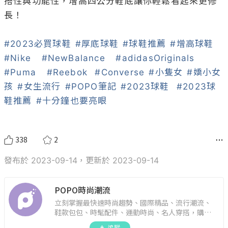
搭性與功能性，增高四公分鞋底讓你輕鬆看起來更修
長！

#2023必買球鞋
#厚底球鞋
#球鞋推薦
#增高球鞋
#Nike
#NewBalance
#adidasOriginals
#Puma
#Reebok
#Converse
#小隻女
#嬌小女
孩
#女生流行
#POPO筆記
#2023球鞋
#2023球
鞋推薦
#十分鐘也要亮眼
338
2
發布於 2023-09-14，更新於 2023-09-14
POPO時尚潮流
立刻掌握最快速時尚趨勢、國際精品、流行潮流、
鞋款包包、時髦配件、運動時尚、名人穿搭，購物
指南。
追蹤