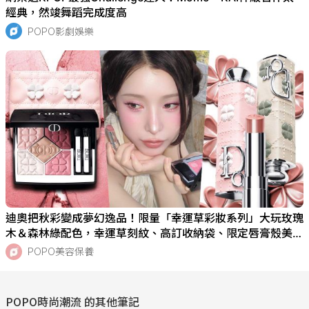
經典，然竣舞蹈完成度高
POPO影劇娛樂
迪奧把秋彩變成夢幻逸品！限量「幸運草彩妝系列」大玩玫瑰
木＆森林綠配色，幸運草刻紋、高訂收納袋、限定唇膏殼美
瘋！
POPO美容保養
POPO時尚潮流
的其他筆記