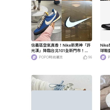
信義區空氣真香！Nike新男神「許
Nik
光漢」降臨台北101全新門市！
球鞋
「親自設計款」漢寶們要買耶！
還買
POPO時尚潮流
96