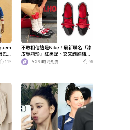
uem
不敢相信這是Nike！最新聯名「漆
！姆巴佩
皮瑪莉珍」紅黑配、交叉蝴蝶結漂
男模！
亮到爆、根本女孩本命鞋！
115
POPO時尚潮流
96