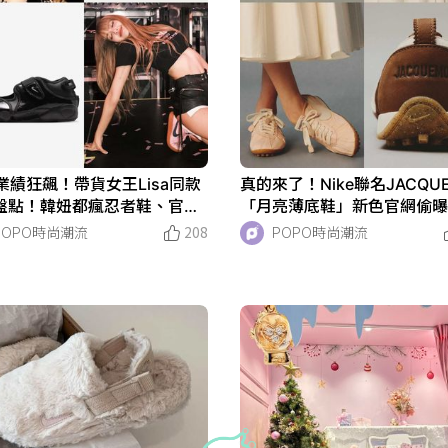
e業績狂飆！帶貨女王Lisa同款
真的來了！Nike聯名JACQU
盤點！韓妞都瘋忍者鞋、官網
「月亮薄底鞋」新色官網偷
得到！
就是Lisa之前穿的那雙？！
POPO時尚潮流
208
POPO時尚潮流