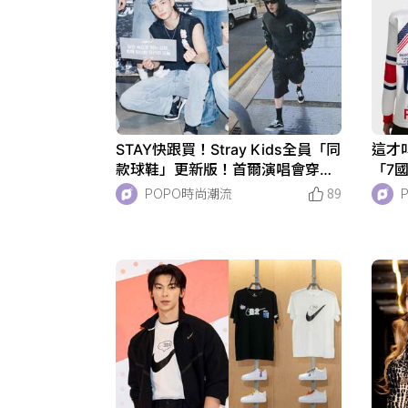
STAY快跟買！Stray Kids全員「同
這才
款球鞋」更新版！首爾演唱會穿這
「7
幾雙、Felix腳上愛迪達官網有賣！
國都
POPO時尚潮流
89