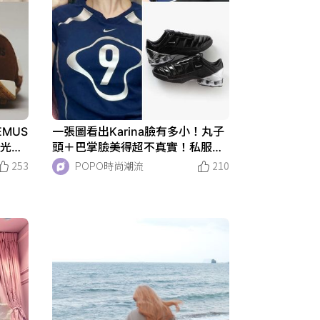
EMUS
一張圖看出Karina臉有多小！丸子
曝光！
頭＋巴掌臉美得超不真實！私服Ni
ke球鞋、上衣找到了！
253
POPO時尚潮流
210