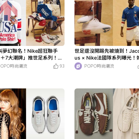
叫夢幻聯名！Nike超狂聯手
世足還沒開踢先被燒到！Jacq
國＋7大潮牌」推世足系列！各
us × Nike法國隊系列曝光
超好看、絕對是今年最強裝備
上身帥翻、球星秒變身時尚
POPO時尚潮流
93
POPO時尚潮流