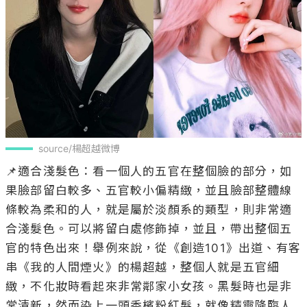
source/楊超越微博
📌適合淺髮色：看一個人的五官在整個臉的部分，如
果臉部留白較多、五官較小偏精緻，並且臉部整體線
條較為柔和的人，就是屬於淡顏系的類型，則非常適
合淺髮色。可以將留白處修飾掉，並且，帶出整個五
官的特色出來！舉例來說，從《創造101》出道、有客
串《我的人間煙火》的楊超越，整個人就是五官細
緻，不化妝時看起來非常鄰家小女孩。黑髮時也是非
常清新，然而染上一頭香檳粉紅髮，就像精靈降臨人