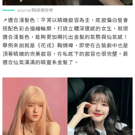
source/鞠婧禕微博
📌適合淺髮色：平常以精緻妝容為主，底妝偏白皙會
搭配色彩去描繪輪廓，打造立體深邃感的女生，就很
適合淺髮色，能夠更加襯托出金髮的氣勢與仙氣感！
舉例來說就是《花戎》鞠婧禕，即使在古裝劇中也是
頂著精緻的完美妝容，在私底下的妝容也很完整，最
適合仙氣滿滿的精靈系金髮了。
