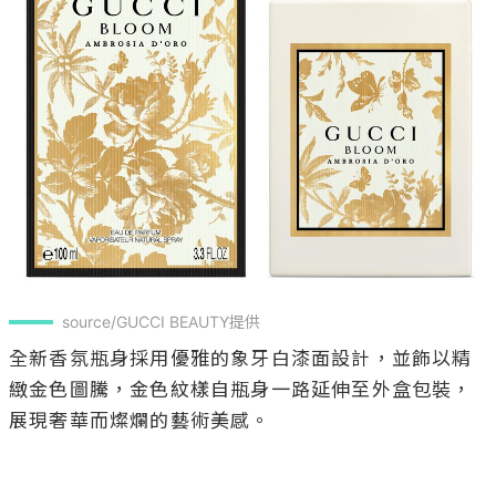
source/GUCCI BEAUTY提供
全新香氛瓶身採用優雅的象牙白漆面設計，並飾以精
緻金色圖騰，金色紋樣自瓶身一路延伸至外盒包裝，
展現奢華而燦爛的藝術美感。
