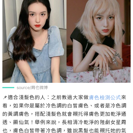
source/周也微博
📌適合淺髮色的人：之前教過大家做
膚色檢測公式
來
看，如果你是屬於冷色調的白皙膚色、或者是冷色調
的黃調膚色，搭配淺髮色就會襯托得膚色更加乾淨通
透、顯仙氣！舉例來說，長相清冷乾淨的陸劇女星周
也，膚色白皙帶著冷色調，雖說黑髮也能襯托她的氣