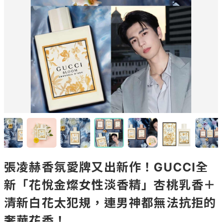
張凌赫香氛愛牌又出新作！GUCCI全
新「花悅金燦女性淡香精」杏桃乳香＋
清新白花太犯規，連男神都無法抗拒的
奢華花香！