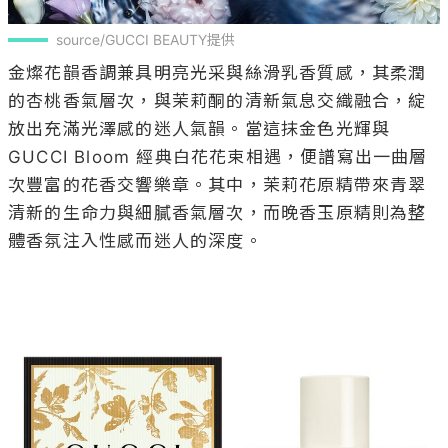
source/GUCCI BEAUTY提供
金燦花韻香調兼具明亮光采與絲滑乳香質感，其柔潤
的杏桃香氣層次，與茉莉酮的清新氣息交織融合，綻
放出充滿光澤感的迷人氣韻。當這抹金色光輝與 
GUCCI Bloom 經典白花花束相遇，便譜寫出一曲層
次豐富的花香交響樂章。其中，茉莉花原精帶來青翠
清新的生命力與細膩香氣層次，而晚香玉原精則為整
體香氛注入性感而迷人的深度。 
