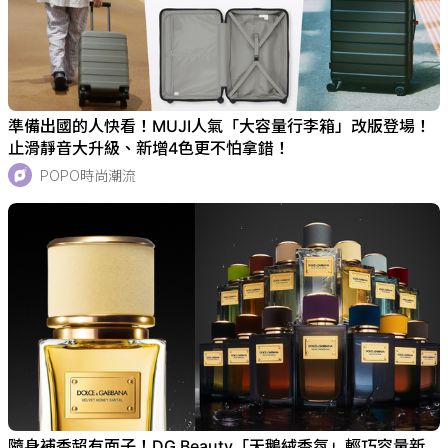
準備出國的人快看！MUJI人氣「大容量行李箱」改版登場！
止滑靜音大升級、新增4色更不怕拿錯！
POPO時尚潮流
隨身補香超有面子！DG Beauty「天鵝絨香氛」輕巧容量新