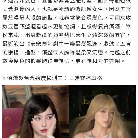
📌適合深髮色：五官都非常立體有型，面部骨骼也很
立體深邃的人，也就是所謂的濃顏系女生，因為五官
屬於濃眉大眼的類型，就非常適合深髮色，可用來收
斂五官讓整體看起來更加協調，且顯得氣質滿滿！舉
例來說，出身新疆的迪麗熱巴天生立體深邃的五官，
最近演出《安樂傳》劇中一襲黑髮飄逸，收斂了五官
的張揚，造型，讓整個人顯得溫柔又沉穩。比起之前
戴淺髮色的假髮顯得更親切，更有親和力的氛圍。
