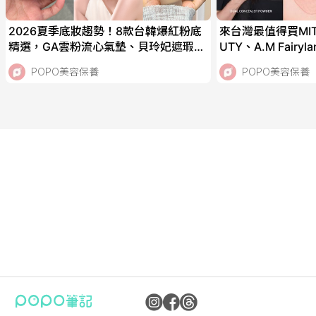
2026夏季底妝趨勢！8款台韓爆紅粉底
來台灣最值得買MIT
精選，GA雲粉流心氣墊、貝玲妃遮瑕精
UTY、A.M Fair
華棒、資生堂霧光粉底，IU、太妍私下
推AKIMIA微電流
POPO美容保養
POPO美容保養
偷偷愛用！