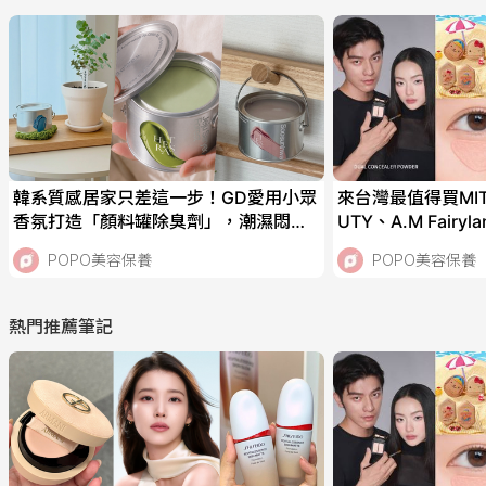
韓系質感居家只差這一步！GD愛用小眾
來台灣最值得買MIT
香氛打造「顏料罐除臭劑」，潮濕悶臭
UTY、A.M Fair
通通被吸淨、掛在牆上直接變藝術品！
推AKIMIA微電流
POPO美容保養
POPO美容保養
熱門推薦筆記