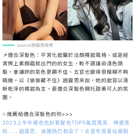
source/趙露思微博
📌適合深髮色：平常化妝屬於淡顏裸妝風格、或是經
常擦上素顏霜就出門的的女生，較不建議染淺色頭
髮，會讓妳的氣色更顯不佳、五官也變得很模糊不夠
精緻。以《偷偷藏不住》趙露思來說，她的妝容以清
新乾淨的裸妝為主，最適合深髮色襯托甜美可人的氛
圍。

2023上半年褪色也好看髮色TOP5氣質黑茶、蜂蜜茶
棕...，趙露思、迪麗熱巴都染了！全是年度最仙最顯