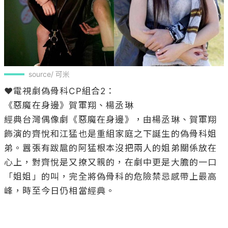
source/ 可米
❤️電視劇偽骨科CP組合2：

《惡魔在身邊》賀軍翔、楊丞琳 

經典台灣偶像劇《惡魔在身邊》，由楊丞琳、賀軍翔
飾演的齊悅和江猛也是重組家庭之下誕生的偽骨科姐
弟。囂張有跋扈的阿猛根本沒把兩人的姐弟關係放在
心上，對齊悅是又撩又親的，在劇中更是大膽的一口
「姐姐」的叫，完全將偽骨科的危險禁忌感帶上最高
峰，時至今日仍相當經典。
