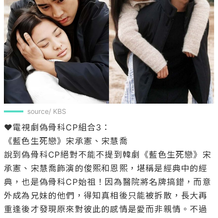
source/ KBS
❤️電視劇偽骨科CP組合3：

《藍色生死戀》宋承憲、宋慧喬

說到偽骨科CP絕對不能不提到韓劇《藍色生死戀》宋
承憲、宋慧喬飾演的俊熙和恩熙，堪稱是經典中的經
典，也是偽骨科CP始祖！因為醫院將名牌搞錯，而意
外成為兄妹的他們，得知真相後只能被拆散，長大再
重逢後才發現原來對彼此的感情是愛而非親情。不過