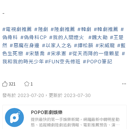
-

#電視劇推薦
#陸劇
#陸劇推薦
#韓劇
#韓劇推薦
#
偽骨科
#偽骨科CP
#我的人間煙火
#魏大勛
#王楚
然
#惡魔在身邊
#以家人之名
#譚松韻
#宋威龍
#藍
色生死戀
#宋慧喬
#宋承憲
#從天而降的一億顆星
#
我和我的時光少年
#FUN空先修班
#POPO筆記
321
1
發布於 2023-07-20，更新於 2023-07-30
POPO影劇娛樂
提供最快的第一手娛樂新聞，網羅最新中韓明星動
態、追蹤韓劇陸劇追劇情報、電影推薦預告、演藝