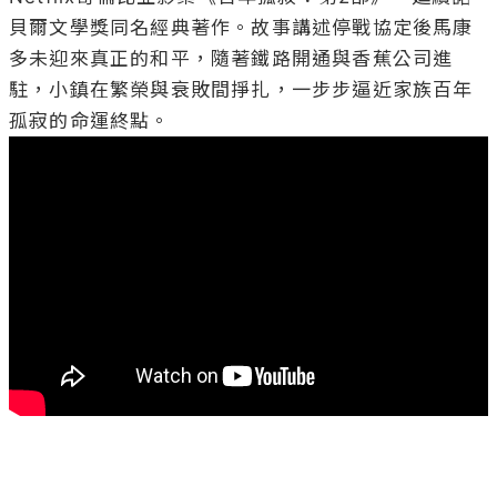
貝爾文學獎同名經典著作。故事講述停戰協定後馬康
多未迎來真正的和平，隨著鐵路開通與香蕉公司進
駐，小鎮在繁榮與衰敗間掙扎，一步步逼近家族百年