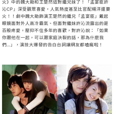
火》中的魏大勛和王楚然這對繼兄妹了！「孟宴臣許
沁CP」深受觀眾喜愛，人氣熱度甚至比官配楊洋還要
火！！劇中魏大勛飾演王楚然的繼兄「孟宴臣」戴起
眼鏡面對外人高冷霸氣、但面對繼妹許沁流露出的是
百般疼愛，壓抑不住多年的喜歡，對許沁說：「如果
你跟他在一起，可以跟家庭決裂的話，那為什麽我
們…」，演技大爆發的告白台詞讓網友都嗑瘋啦！
