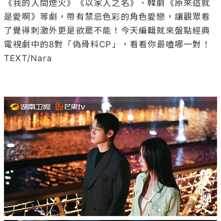
《我的人間煙火》《以家人之名》、韓劇《原來這就
是愛啊》等劇，帶有禁忌色彩的角色愛戀，讓觀眾看
了覺得刺激外更是欲罷不能！今天編輯就來盤點經典
電視劇中的8對「偽骨科CP」，看看你最嗑哪一對！

TEXT/Nara
