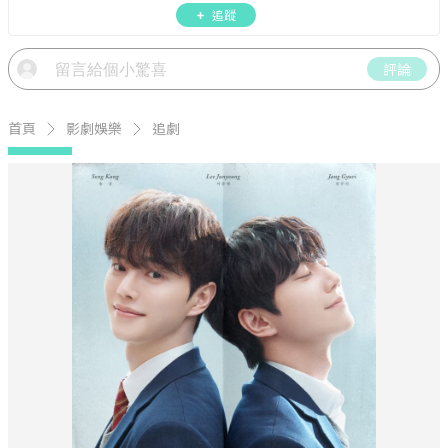
圈話題，演唱會見面會最新資訊，讓你追星零時
追蹤
差！
評論
首頁
影劇娛樂
追劇