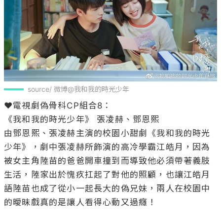
source/ 微博@我和我的時光少年
❤️電視劇偽骨科CP組合8：

《我和我的時光少年》 張凌赫、鄧恩熙

由鄧恩熙、張凌赫主演的校園小甜劇《我和我的時光
少年》，劇中張凌赫所飾演的高冷學霸江皓月，因為
被女主角陸苗的爸爸開車撞到而導致他必須帶著義肢
生活，陸家出於愧疚扛起了對他的照顧，也讓江皓月
語陸苗也成了從小一起長大的偽兄妹，兩人在校園中
的曖昧戲真的是讓人看得心動又過癮！
