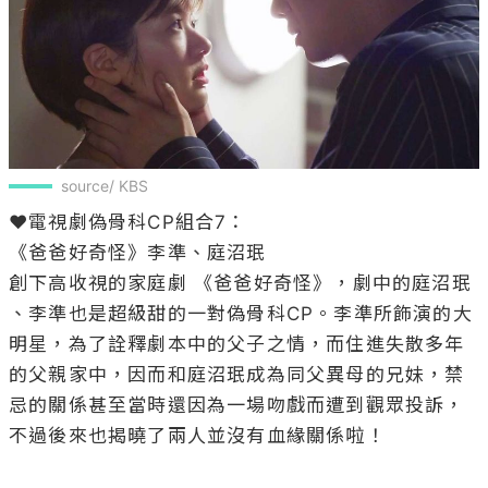
source/ KBS
❤️電視劇偽骨科CP組合7：

《爸爸好奇怪》李準、庭沼珉

創下高收視的家庭劇 《爸爸好奇怪》，劇中的庭沼珉 
、李準也是超級甜的一對偽骨科CP。李準所飾演的大
明星，為了詮釋劇本中的父子之情，而住進失散多年
的父親家中，因而和庭沼珉成為同父異母的兄妹，禁
忌的關係甚至當時還因為一場吻戲而遭到觀眾投訴，
不過後來也揭曉了兩人並沒有血緣關係啦！
