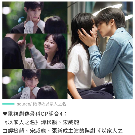
source/ 微博@以家人之名
❤️電視劇偽骨科CP組合4：

《以家人之名》譚松韻、宋威龍

由譚松韻、宋威龍、張新成主演的陸劇《以家人之