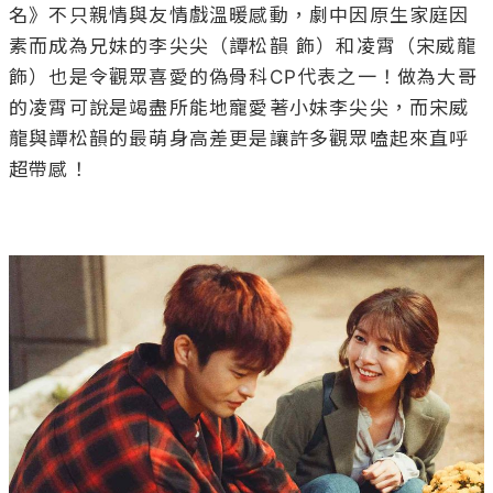
名》不只親情與友情戲溫暖感動，劇中因原生家庭因
素而成為兄妹的李尖尖（譚松韻 飾）和凌霄（宋威龍 
飾）也是令觀眾喜愛的偽骨科CP代表之一！做為大哥
的凌霄可說是竭盡所能地寵愛著小妹李尖尖，而宋威
龍與譚松韻的最萌身高差更是讓許多觀眾嗑起來直呼
超帶感！
