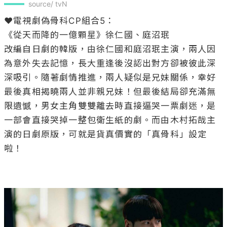
source/ tvN
❤️電視劇偽骨科CP組合5：

《從天而降的一億顆星》徐仁國、庭沼珉

改編自日劇的韓版，由徐仁國和庭沼珉主演，兩人因
為意外失去記憶，長大重逢後沒認出對方卻被彼此深
深吸引。隨著劇情推進，兩人疑似是兄妹關係，幸好
最後真相揭曉兩人並非親兄妹！但最後結局卻充滿無
限遺憾，男女主角雙雙離去時直接逼哭一票劇迷，是
一部會直接哭掉一整包衛生紙的劇。而由木村拓哉主
演的日劇原版，可就是貨真價實的「真骨科」設定
啦！
