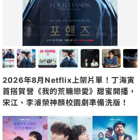
2026年8月Netflix上架片單！丁海寅
首搭賀營《我的荒糖戀愛》甜蜜開播，
宋江、李濬榮神顏校園劇準備洗版！