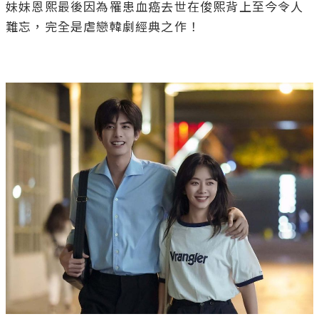
妹妹恩熙最後因為罹患血癌去世在俊熙背上至今令人
難忘，完全是虐戀韓劇經典之作！ 
