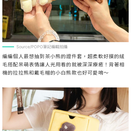
Source/POPO筆記編輯拍攝
編編個人最想抽到茶小熊的證件套，超柔軟好摸的絨
毛搭配呆萌表情讓人光用看的就被深深療癒！背著相
機的拉拉熊和戴毛帽的小白熊款也好可愛唷～
