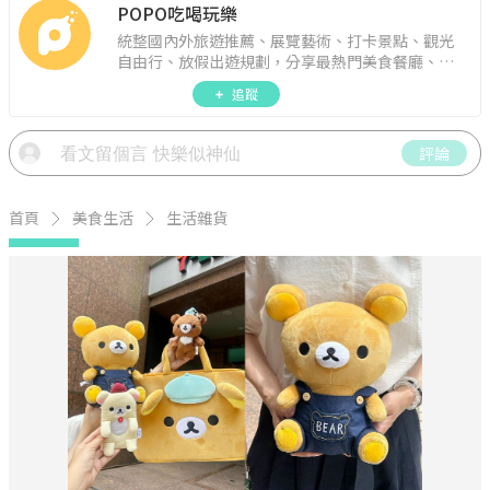
POPO吃喝玩樂
統整國內外旅遊推薦、展覽藝術、打卡景點、觀光
自由行、放假出遊規劃，分享最熱門美食餐廳、約
會聚餐、人氣甜點、速食手搖飲、3C科技、心理測
追蹤
驗、星座運勢、生活雜貨、吃喝玩樂實用資訊。
評論
首頁
美食生活
生活雜貨