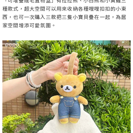
「可堆疊絨毛置物盒」有拉拉熊、小白熊和小黃雞三
種款式，超大空間可以用來收納各種哩哩扣扣的小東
西，也可一次購入三款把三隻小寶貝疊在一起，為居
家空間增添可愛氛圍。
