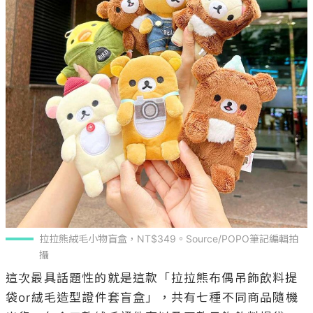
拉拉熊絨毛小物盲盒，NT$349。Source/POPO筆記編輯拍
攝
這次最具話題性的就是這款「拉拉熊布偶吊飾飲料提
袋or絨毛造型證件套盲盒」，共有七種不同商品隨機