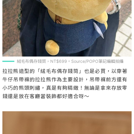
絨毛布偶存錢筒，NT$699。Source/POPO筆記編輯拍攝
拉拉熊造型的「絨毛布偶存錢筒」也是必買，以穿著
牛仔吊帶褲的拉拉熊作為主要設計，吊帶褲前方還有
小巧的熊頭刺繡，真是有夠精緻！無論是拿來存放零
錢還是放在客廳當裝飾都好適合呀～
