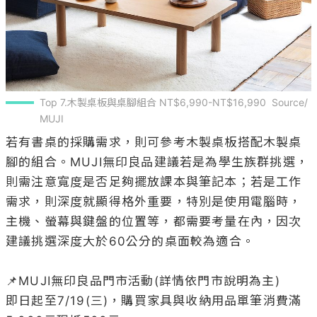
Top 7.木製桌板與桌腳組合 NT$6,990-NT$16,990  Source/
MUJI
若有書桌的採購需求，則可參考木製桌板搭配木製桌
腳的組合。MUJI無印良品建議若是為學生族群挑選，
則需注意寬度是否足夠擺放課本與筆記本；若是工作
需求，則深度就顯得格外重要，特別是使用電腦時，
主機、螢幕與鍵盤的位置等，都需要考量在內，因次
建議挑選深度大於60公分的桌面較為適合。

📌MUJI無印良品門市活動(詳情依門市說明為主)

即日起至7/19(三)，購買家具與收納用品單筆消費滿