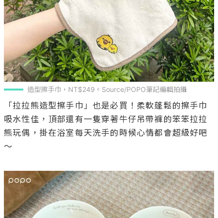
造型擦手巾，NT$249。Source/POPO筆記編輯拍攝
「拉拉熊造型擦手巾」也是必買！柔軟蓬鬆的擦手巾
吸水性佳，頂部還有一隻穿著牛仔吊帶褲的笨笨拉拉
熊玩偶，掛在浴室每天洗手的時候心情都會超級好吧
～
