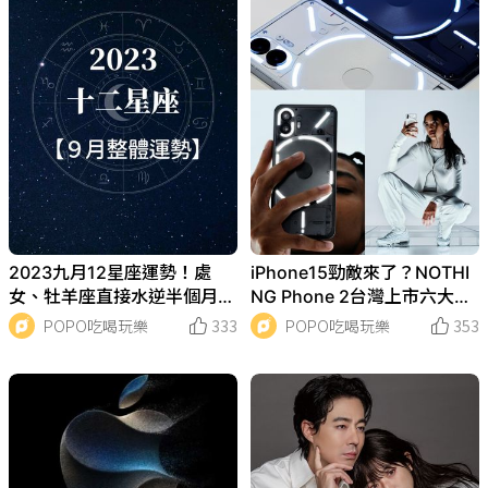
2023九月12星座運勢！處
iPhone15勁敵來了？NOTHI
女、牡羊座直接水逆半個月？
NG Phone 2台灣上市六大必
「這個」星座榮登最好運！
買亮點價格搶先看！
POPO吃喝玩樂
333
POPO吃喝玩樂
353