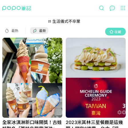
最熱
最新
收藏
生活儀式不卒業
最熱
最新
收藏
全家冰淇淋新口味開獎！古娃
2023米其林三星餐廳是這幾