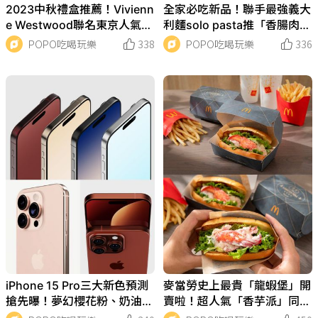
2023中秋禮盒推薦！Vivienn
全家必吃新品！聯手最強義大
e Westwood聯名東京人氣奶
利麵solo pasta推「香腸肉末
油餅「土星包裝」超美！
貓耳朵麵、雞肉丸子茄汁鉛筆
POPO吃喝玩樂
338
POPO吃喝玩樂
336
麵」明天午餐就吃這個！
iPhone 15 Pro三大新色預測
麥當勞史上最貴「龍蝦堡」開
搶先曝！夢幻櫻花粉、奶油
賣啦！超人氣「香芋派」同步
金、高山綠...加碼2個必知亮
回歸....買一送一優惠整理！