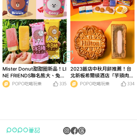
Mister Donut甜甜圈新品！LI
2023飯店中秋月餅推薦！台
NE FRIENDS聯名熊大、兔兔
北新板希爾頓酒店「芋頭肉
可可瑪芬萌翻天！
鬆、蓮蓉蛋黃」奢華禮盒早鳥
POPO吃喝玩樂
335
POPO吃喝玩樂
334
優惠登場！