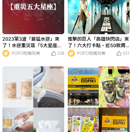
2023第3波「最猛水逆」來
進擊的巨人「高雄快閃店」來
了！水逆重災區「5大星座」
了！六大打卡點、近50款周
注意事項快記下！快看你有沒
邊，還有免費禮物一次看！
POPO吃喝玩樂
338
POPO吃喝玩樂
337
有入榜！