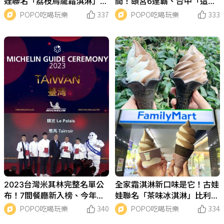
娃聯名「荔枝烏龍霜淇淋」這
間！頤宮6連霸、台中「這
天開賣！嚐鮮優惠價一次看！
間」入榜，準備手刀預約！
POPO吃喝玩樂
337
POPO吃喝玩樂
333
2023台灣米其林完整名單公
全家霜淇淋新口味是它！古娃
布！7間餐廳新入榜、今年三
娃聯名「茶味冰淇淋」比利時
星有這3間！
巧克力加碼買一送一！
POPO吃喝玩樂
340
POPO吃喝玩樂
334