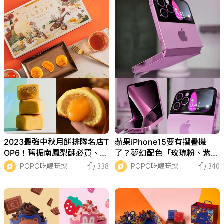
2023最強中秋月餅排隊名店T
蘋果iPhone15要有摺疊機
OP6！舊振南鳳梨酥必買、三
了？夢幻配色「玫瑰粉、紫莓
統漢流心酥超誘人...第一名沒
粉」渲染圖、售價搶先看！
POPO吃喝玩樂
338
POPO吃喝玩樂
340
吃到會後悔！