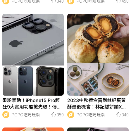
POPO吃喝玩樂
340
POPO吃喝玩樂
450
點！
果粉暴動！iPhone15 Pro超
2023中秋禮盒買到林記蛋黃
狂9大實用功能搶先曝！傳推
酥最後機會！林記糕餅鋪XC
出新色鈦金灰、全新觸控按
a’bow Pastry聯名，銷魂蛋黃
POPO吃喝玩樂
350
POPO吃喝玩樂
340
鈕⋯準備換手機了？
酥＋麻糬曲奇這邊預購！