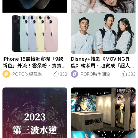
iPhone 15最接近實機「9款
Disney+韓劇《MOVING異
新色」外流！雲朵粉、寶寶
能》韓孝周、趙寅成「超人夫
藍、奶油黃也太美！
妻」緊黏靠肩超甜！跪求在一
POPO吃喝玩樂
332
POPO時尚潮流
333
起！