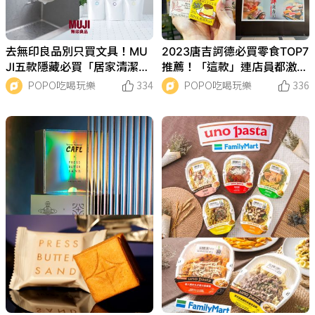
去無印良品別只買文具！MU
2023唐吉訶德必買零食TOP7
JI五款隱藏必買「居家清潔用
推薦！「這款」連店員都激
品」洗衣精連媽媽都說讚！
推、下次去逛別忘結帳！
POPO吃喝玩樂
334
POPO吃喝玩樂
336