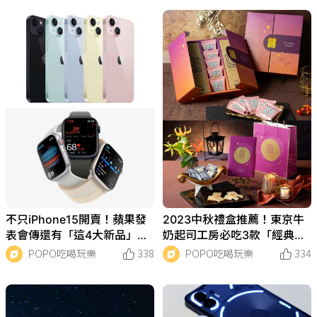
不只iPhone15開賣！蘋果發
2023中秋禮盒推薦！東京牛
表會傳還有「這4大新品」神
奶起司工房必吃3款「經典起
秘上市！
司餅乾」禮盒、收到會超開
POPO吃喝玩樂
338
POPO吃喝玩樂
334
心！