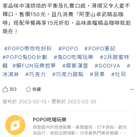
家品味中淺烘焙的平衡及扎實口感，滑順又令人愛不
釋口，售價150元。且凡消費「阿里山卓武精品咖
啡」搭配早餐再享15元折扣，品味高檔精品咖啡就趁
現在！

#POPO帶你吃好料
#POPO
#POPO筆記
#POPO兔DO計劃
#兔DO吃喝玩樂
#2月甜蜜特
輯
#解FUN玩樂哲學
#摩斯漢堡
#GODIVA
#
冰淇淋
#巧克力
#巧克力甜點
#貝果
#吐司
303
收藏
發布於 2023-02-13，更新於 2023-03-30
POPO吃喝玩樂
統整國內外旅遊推薦、展覽藝術、打卡景點、觀光
自由行、放假出遊規劃，分享最熱門美食餐廳、約