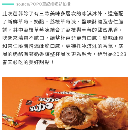
source/POPO筆記編輯部拍攝
此次芭菲除了有三款美味多層次的冰淇淋外，還搭配
了新鮮草莓、奶酪、荔枝草莓凍、鹽味酥粒及杏仁脆
餅，其中荔枝草莓凍結合了荔枝與草莓的甜蜜果香，
吃起來清爽不膩口，讓整杯芭菲更有口感；鹽味酥粒
和杏仁脆餅增添酥脆口感，更襯托冰淇淋的香氣，底
層的奶酪有著奶香讓整杯層次更為融合，絕對是2023
春天必吃的美好甜點！
