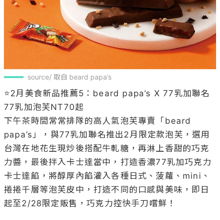
source/ 取自 beard papa’s 
⭐️2月美食新品推薦5：beard papa’s X 77乳加聯名 
77乳加泡芙NT70起

下午茶時間常常排隊的高人氣泡芙專賣「beard 
papa’s」，與77乳加聯名推出2月限定款泡芙，選用
台灣在地花生現炒後搭配牛軋糖，再淋上香甜的巧克
力醬，最後拌入卡士達當中，打造香濃77乳加巧克力
卡士達餡，將醇厚內餡灌入各種日式、菠蘿、mini、
捲捲千層等泡芙皮中，打造不同的口感與美味，即日
起至2/28限定販售，巧克力控快手刀嚐鮮！
