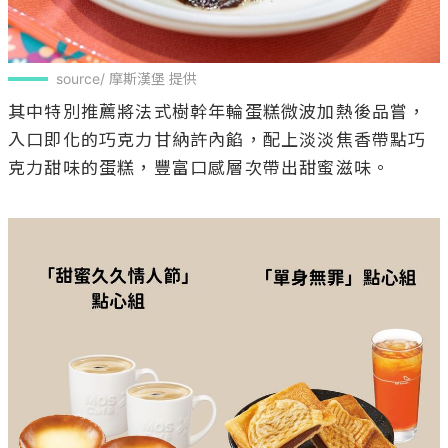
source/ 摩斯漢堡 提供
其中特別推薦將法式樹幹年輪蛋糕微波加熱後品嘗，
入口即化的巧克力甘納許內餡，配上淡淡焦香帶點巧
克力甜味的蛋糕，豐富口感層次帶出甜蜜滋味。
