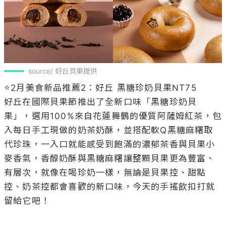
source/ 好丘貝果提供
⭐️2月美食新品推薦2：好丘 黑糖珍奶貝果NT75

好丘在國際貝果節推出了全新口味「黑糖珍奶貝
果」，選用100%來自花蓮舞鶴的優質阿薩姆紅茶，包
入每日手工現做的奶茶奶酥，並搭配軟Q黑糖麻糬取
代珍珠，一入口就能感受到飽滿的濃郁茶香與貝果小
麥香氣，香醇奶酥與黑糖麻糬讓整顆貝果更為豐富、
有層次，就像在喝珍奶一樣，無論是貝果控、甜點
控、奶茶控都會喜歡的新口味，今天的手搖飲扣打就
留給它吧！
