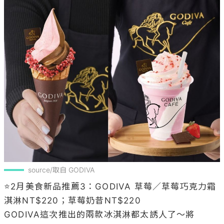
source/取自 GODIVA
⭐️2月美食新品推薦3：GODIVA 草莓／草莓巧克力霜
淇淋NT$220；草莓奶昔NT$220

​​GODIVA這次推出的兩款冰淇淋都太誘人了～將