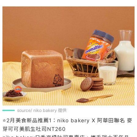
source/ niko bakery 提供
⭐️2月美食新品推薦1：niko bakery X 阿華田聯名 麥
芽可可美肌生吐司NT260
