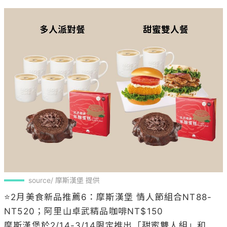
source/ 摩斯漢堡 提供
⭐️2月美食新品推薦6：摩斯漢堡 情人節組合NT88-
NT520；阿里山卓武精品咖啡NT$150

摩斯漢堡於2/14-3/14限定推出「甜蜜雙人組」和