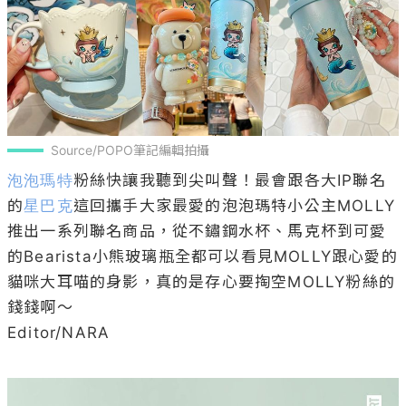
Source/POPO筆記編輯拍攝
泡泡瑪特
粉絲快讓我聽到尖叫聲！最會跟各大IP聯名
的
星巴克
這回攜手大家最愛的泡泡瑪特小公主MOLLY
推出一系列聯名商品，從不鏽鋼水杯、馬克杯到可愛
的Bearista小熊玻璃瓶全都可以看見MOLLY跟心愛的
貓咪大耳喵的身影，真的是存心要掏空MOLLY粉絲的
錢錢啊～

Editor/NARA
